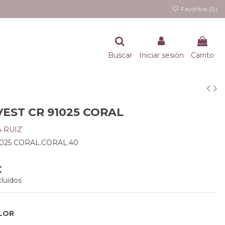
Favoritos (
0
)
Buscar
Iniciar sesión
Carrito
VEST CR 91025 CORAL
 RUIZ
1025 CORAL.CORAL.40
€
luidos
LOR