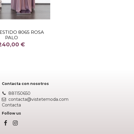
TALLA
40
VESTIDO 8065 ROSA
PALO
COLOR
240,00 €
ROSA
Añadir al carrito
Contacta con nosotros
881150650
contacta@vistetemoda.com
Contacta
Follow us