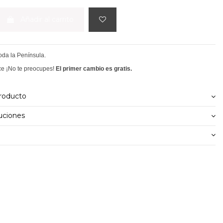
Añadir al carrito
toda la Península.
ce ¡No te preocupes!
El primer cambio es gratis.
producto
uciones