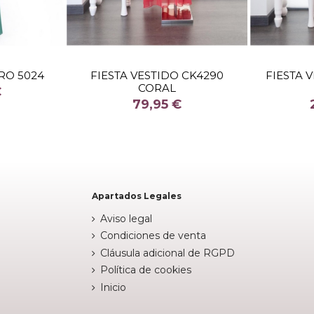
TALLA
RO 5024
FIESTA VESTIDO CK4290
FIESTA 
CORAL
COLOR
€
79,95 €
DE

Fuera de stock

arrito
Apartados Legales
Aviso legal
Condiciones de venta
Cláusula adicional de RGPD
Política de cookies
Inicio