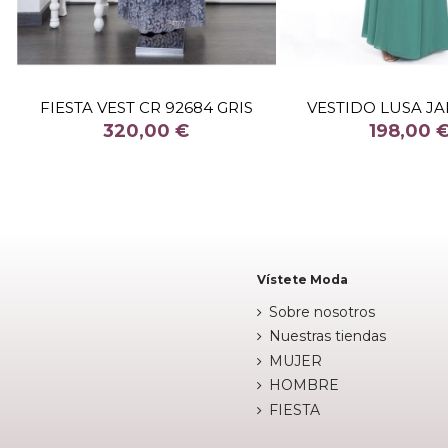
TALLA
44
TALLA
FIESTA VEST CR 92684 GRIS
VESTIDO LUSA JA
COLOR
COLOR
320,00 €
198,00 
VER

Fuera de stock

Añadir al c
Vístete Moda
Sobre nosotros
Nuestras tiendas
MUJER
HOMBRE
FIESTA