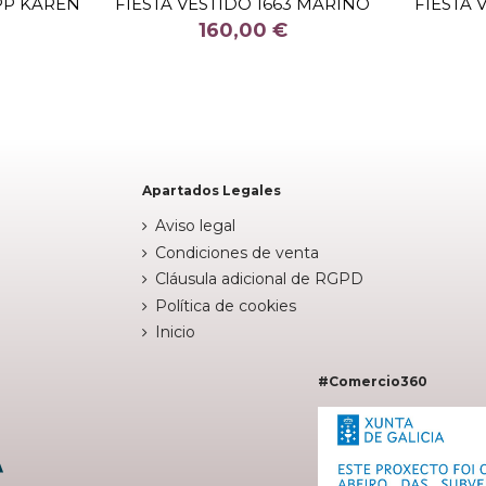
PP KAREN
FIESTA VESTIDO 1663 MARINO
FIESTA 
COLOR
160,00 €

stock
Fuera de stock

Apartados Legales
Aviso legal
Condiciones de venta
Cláusula adicional de RGPD
Política de cookies
Inicio
#Comercio360