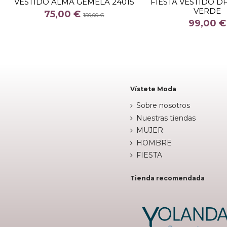
VESTIDO ALMA GEMELA 24015
FIESTA VESTIDO D
VERDE
COLOR
COLOR
75,00 €
150,00 €
99,00 €
AZUL CELESTE

Fuera de 

Añadir al carrito
Vístete Moda
Sobre nosotros
Nuestras tiendas
MUJER
HOMBRE
FIESTA
Tienda recomendada