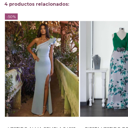
4 productos relacionados:
-50%
TALLA
38
42
TALLA