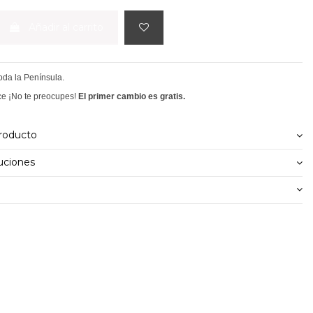
Añadir al carrito
toda la Península.
ce ¡No te preocupes!
El primer cambio es gratis.
producto
uciones