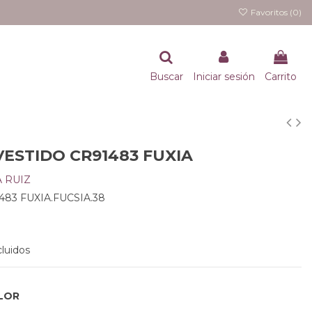
Favoritos (
0
)
Buscar
Iniciar sesión
Carrito
VESTIDO CR91483 FUXIA
 RUIZ
483 FUXIA.FUCSIA.38
luidos
LOR