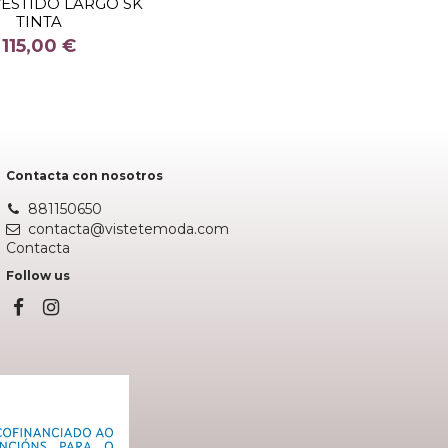
VESTIDO LARGO SK
TINTA
COLOR
115,00 €
AZULON
Añadir al carrito
Contacta con nosotros
881150650
contacta@vistetemoda.com
Contacta
Follow us