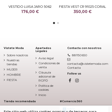
VESTIDO LUISA JARO 5062
FIESTA VEST CR 91025 CORAL
176,00 €
350,00 €
Vístete Moda
Apartados
Contacta con nosotros
Legales
Sobre nosotros
881150650
Aviso legal
Nuestras
Condiciones de
contacta@vistetemoda.com
tiendas
venta
Contacta
MUJER
Cláusula
Follow us
HOMBRE
adicional de
FIESTA
RGPD
Política de
cookies
Inicio
Tienda recomendada
#Comercio360
Este sitio web utiliza cookies propias y de terceros para