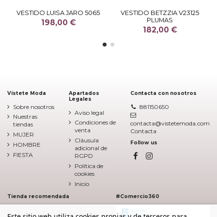
VESTIDO LUISA JARO 5065
VESTIDO BETZZIA V23125
PLUMAS
198,00 €
182,00 €
Vístete Moda
Apartados
Contacta con nosotros
Legales
Sobre nosotros
881150650
Aviso legal
Nuestras
Condiciones de
contacta@vistetemoda.com
tiendas
venta
Contacta
MUJER
Cláusula
Follow us
HOMBRE
adicional de
FIESTA
RGPD
Política de
cookies
Inicio
Tienda recomendada
#Comercio360
Este sitio web utiliza cookies propias y de terceros para