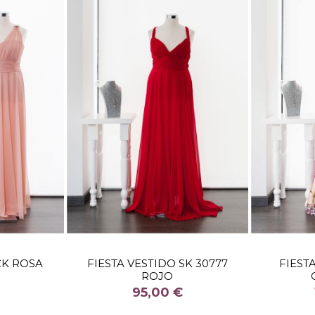
TALLA
42
48
CK ROSA
FIESTA VESTIDO SK 30777
FIEST
ROJO
COLOR
95,00 €
ROJO

stock