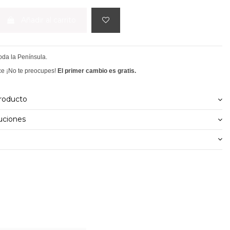
Añadir al carrito
toda la Península.
ce ¡No te preocupes!
El primer cambio es gratis.
producto
uciones