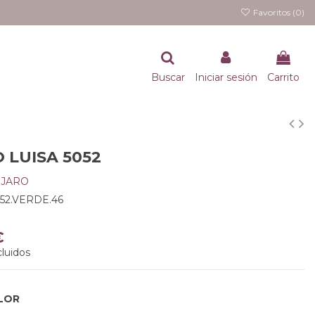
Favoritos (
0
)
Buscar
Iniciar sesión
Carrito
 LUISA 5052
 JARO
52.VERDE.46
€
luidos
LOR