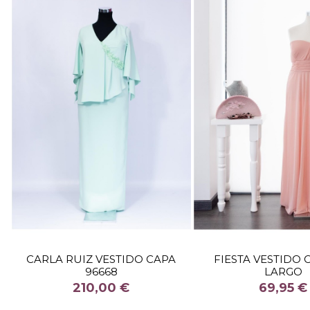
TALLA
TALLA
CARLA RUIZ VESTIDO CAPA
FIESTA VESTIDO 
96668
LARGO
COLOR
COLOR
210,00 €
69,95 €


Fuera de stock
Fuera de 