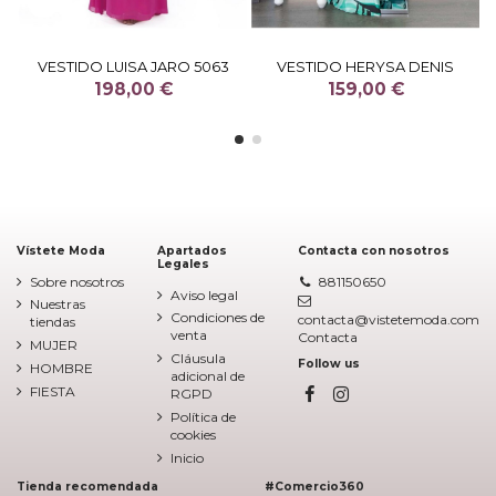
VESTIDO LUISA JARO 5063
VESTIDO HERYSA DENIS
198,00 €
159,00 €
Vístete Moda
Apartados
Contacta con nosotros
Legales
Sobre nosotros
881150650
Aviso legal
Nuestras
Condiciones de
contacta@vistetemoda.com
tiendas
venta
Contacta
MUJER
Cláusula
Follow us
HOMBRE
adicional de
FIESTA
RGPD
Política de
cookies
Inicio
Tienda recomendada
#Comercio360