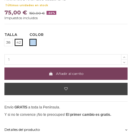
Últimas unidades en stock
75,00 €
150,00 €
-50%
Impuestos incluidos
TALLA
COLOR
AZUL CELESTE
38
42
Añadir al carrito
Envío
GRATIS
a toda la Península.
Y si no te convence ¡No te preocupes!
El primer cambio es gratis.
Detalles del producto