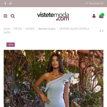
Favoritos (
0
)
0
Inicio
FIESTA
MUJER
Vestidos largos
VESTIDO ALMA GEMELA
24015
-50%