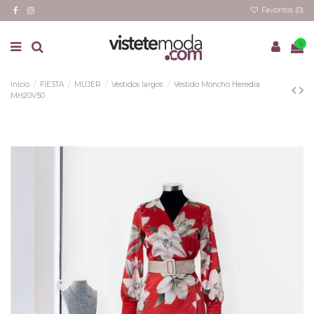
Favoritos (
0
)
0
Inicio
FIESTA
MUJER
Vestidos largos
Vestido Moncho Heredia
MH20V50