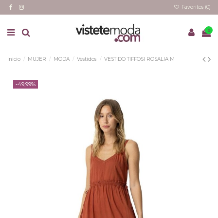
Favoritos (
0
)
0
Inicio
MUJER
MODA
Vestidos
VESTIDO TIFFOSI ROSALIA M
-49,99%