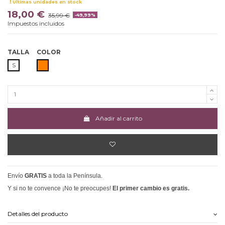
Últimas unidades en stock
18,00 €
35,99 €
-49,99%
Impuestos incluidos
TALLA
COLOR
NARANJA
S
Añadir al carrito
Envío
GRATIS
a toda la Península.
Y si no te convence ¡No te preocupes!
El primer cambio es gratis.
Detalles del producto