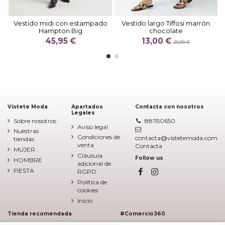
Vestido midi con estampado
Vestido largo Tiffosi marrón
Hampton Big
chocolate
45,95 €
13,00 €
25,99 €
Vístete Moda
Apartados
Contacta con nosotros
Legales
Sobre nosotros
881150650
Aviso legal
Nuestras
Condiciones de
contacta@vistetemoda.com
tiendas
venta
Contacta
MUJER
Cláusula
Follow us
HOMBRE
adicional de
FIESTA
RGPD
Política de
cookies
Inicio
Tienda recomendada
#Comercio360