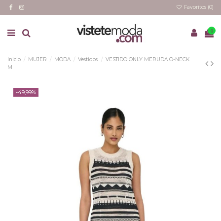
Favoritos (
0
)
0
Inicio
MUJER
MODA
Vestidos
VESTIDO ONLY MERUDA O-NECK
M
-49,99%