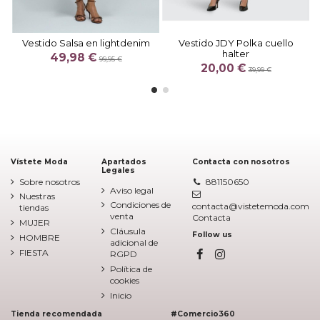
Vestido Salsa en lightdenim
Vestido JDY Polka cuello
halter
49,98 €
99,95 €
20,00 €
39,99 €
Vístete Moda
Apartados
Contacta con nosotros
Legales
Sobre nosotros
881150650
Aviso legal
Nuestras
Condiciones de
contacta@vistetemoda.com
tiendas
venta
Contacta
MUJER
Cláusula
Follow us
HOMBRE
adicional de
FIESTA
RGPD
Política de
cookies
Inicio
Tienda recomendada
#Comercio360