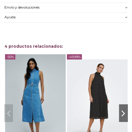
Envío y devoluciones
Ayuda
4 productos relacionados:
-50%
-49,99%
-