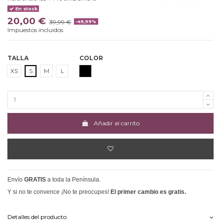
En stock
20,00 €
39,99 €
-49,99%
Impuestos incluidos
TALLA
COLOR
NEGRO
XS
S
M
L
Añadir al carrito
Envío
GRATIS
a toda la Península.
Y si no te convence ¡No te preocupes!
El primer cambio es gratis.
Detalles del producto