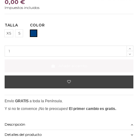
0,00 €
Impuestos incluidos
TALLA
COLOR
MARINO
XS
S
Añadir al carrito
Envío
GRATIS
a toda la Península.
Y si no te convence ¡No te preocupes!
El primer cambio es gratis.
Descripción
Detalles del producto