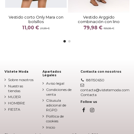
Vestido corto Only Mara con
Vestido Arggido
bolsillos
combinación con lino
11,00 €
79,98 €
21,99 €
159,95 €
Vístete Moda
Apartados
Contacta con nosotros
Legales
Sobre nosotros
881150650
Aviso legal
Nuestras
Condiciones de
contacta@vistetemoda.com
tiendas
venta
Contacta
MUJER
Cláusula
Follow us
HOMBRE
adicional de
FIESTA
RGPD
Política de
cookies
Inicio