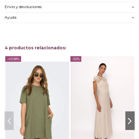
Envío y devoluciones
Ayuda
4 productos relacionados:
-49,98%
-50%
-