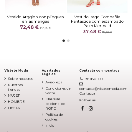
Vestido Arggido con pliegues
Vestido largo Compañía
en las mangas
Fantástica com estampado
Palm Mermaid
72,48 €
144,95 €
37,48 €
74,95 €
Vístete Moda
Apartados
Contacta con nosotros
Legales
Sobre nosotros
881150650
Aviso legal
Nuestras
Condiciones de
contacta@vistetemoda.com
tiendas
venta
Contacta
MUJER
Cláusula
Follow us
HOMBRE
adicional de
FIESTA
RGPD
Política de
cookies
Inicio