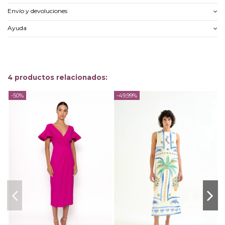
Envío y devoluciones
Ayuda
4 productos relacionados:
-50%
-49,99%
-