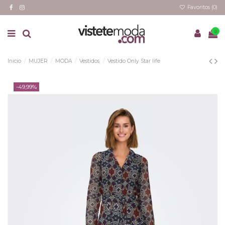
Favoritos (
0
)
0
Inicio
MUJER
MODA
Vestidos
Vestido Only Star life
-49,99%