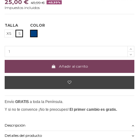
25,00 €
49,99 €
-49,99%
Impuestos incluidos
TALLA
COLOR
MARINO
XS
S
Añadir al carrito
Envío
GRATIS
a toda la Península.
Y si no te convence ¡No te preocupes!
El primer cambio es gratis.
Descripción
Detalles del producto