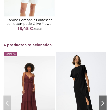
Camisa Compañía Fantástica
con estampado Olive Flower
18,48 €
36,95 €
4 productos relacionados:
-49,99%
-