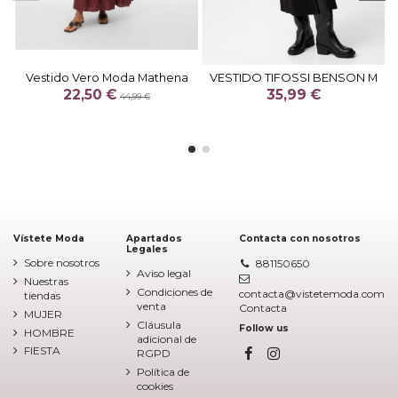
Vestido Vero Moda Mathena
VESTIDO TIFOSSI BENSON M
22,50 €
35,99 €
44,99 €
Vístete Moda
Apartados
Contacta con nosotros
Legales
Sobre nosotros
881150650
Aviso legal
Nuestras
Condiciones de
contacta@vistetemoda.com
tiendas
venta
Contacta
MUJER
Cláusula
Follow us
HOMBRE
adicional de
FIESTA
RGPD
Política de
cookies