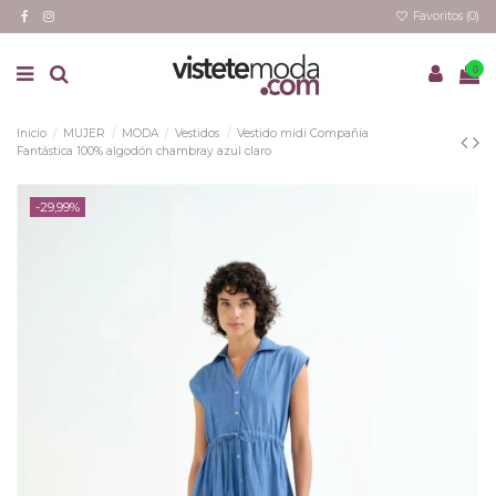
Favoritos (
0
)
0
Inicio
MUJER
MODA
Vestidos
Vestido midi Compañía
Fantástica 100% algodón chambray azul claro
-29,99%