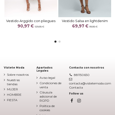
Vestido Arggido con pliegues
Vestido Salsa en lightdenim
90,97 €
69,97 €
129,95 €
99,95 €
Vístete Moda
Apartados
Contacta con nosotros
Legales
Sobre nosotros
881150650
Aviso legal
Nuestras
Condiciones de
contacta@vistetemoda.com
tiendas
venta
Contacta
MUJER
Cláusula
Follow us
HOMBRE
adicional de
FIESTA
RGPD
Política de
cookies