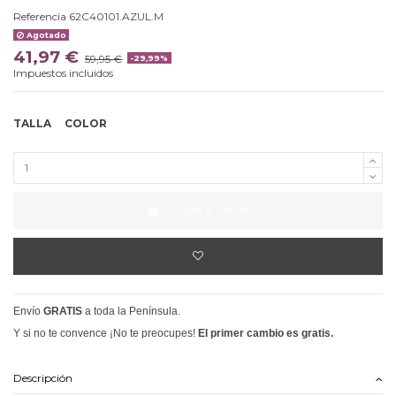
Referencia
62C40101.AZUL.M
Agotado
41,97 €
59,95 €
-29,99%
Impuestos incluidos
TALLA
COLOR
Añadir al carrito
Envío
GRATIS
a toda la Península.
Y si no te convence ¡No te preocupes!
El primer cambio es gratis.
Descripción