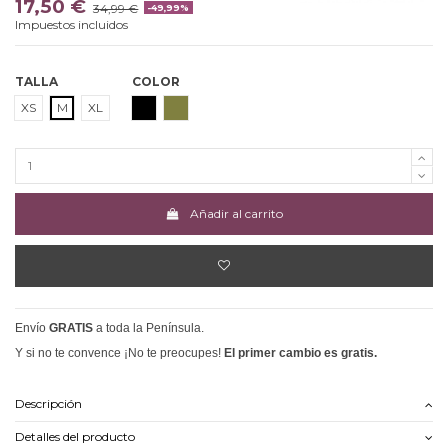
17,50 €
34,99 €
-49,99%
Impuestos incluidos
TALLA
COLOR
NEGRO
CAQUI
XS
M
XL
Añadir al carrito
Envío
GRATIS
a toda la Península.
Y si no te convence ¡No te preocupes!
El primer cambio es gratis.
Descripción
Detalles del producto