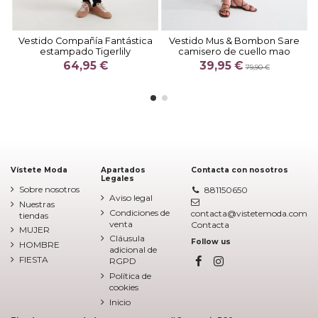
Vestido Compañía Fantástica
Vestido Mus & Bombon Sare
estampado Tigerlily
camisero de cuello mao
64,95 €
39,95 €
79,90 €
Vístete Moda
Apartados
Contacta con nosotros
Legales
Sobre nosotros
881150650
Aviso legal
Nuestras
Condiciones de
contacta@vistetemoda.com
tiendas
venta
Contacta
MUJER
Cláusula
Follow us
HOMBRE
adicional de
FIESTA
RGPD
Política de
cookies
Inicio