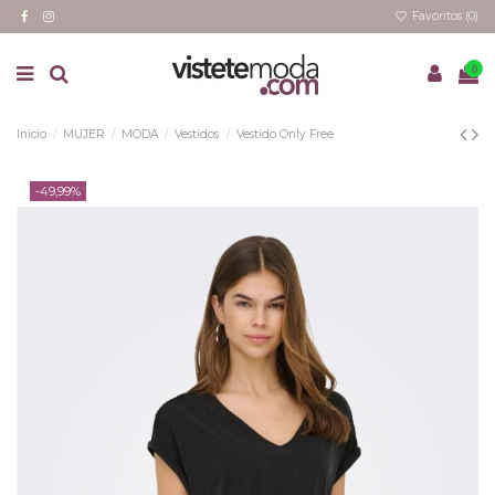
Favoritos (
0
)
0
Inicio
MUJER
MODA
Vestidos
Vestido Only Free
-49,99%