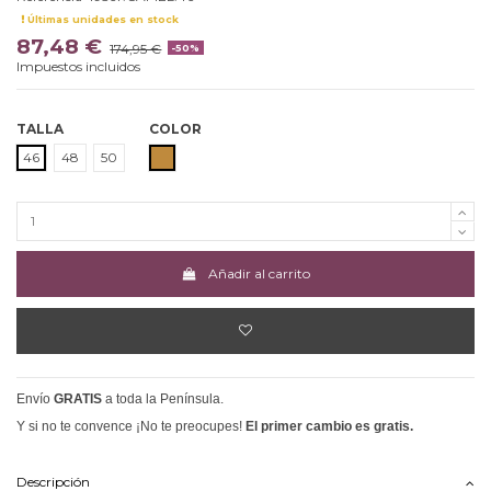
Últimas unidades en stock
87,48 €
174,95 €
-50%
Impuestos incluidos
TALLA
COLOR
CAMEL
46
48
50
Añadir al carrito
Envío
GRATIS
a toda la Península.
Y si no te convence ¡No te preocupes!
El primer cambio es gratis.
Descripción