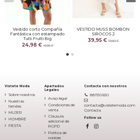
Vestido corto Compañía
VESTIDO MUSS BOMBON
Fantástica con estampado
SIROCOS 2
Tutti Frutti Big
39,95 €
79,90 €
24,98 €
49,95 €
Vístete Moda
Apartados
Contacta con nosotros
Legales
Sobre nosotros
881150650
Aviso legal
Nuestras
Condiciones de
contacta@vistetemoda.com
tiendas
venta
Contacta
MUJER
Cláusula
Follow us
HOMBRE
adicional de
FIESTA
RGPD
Política de
cookies