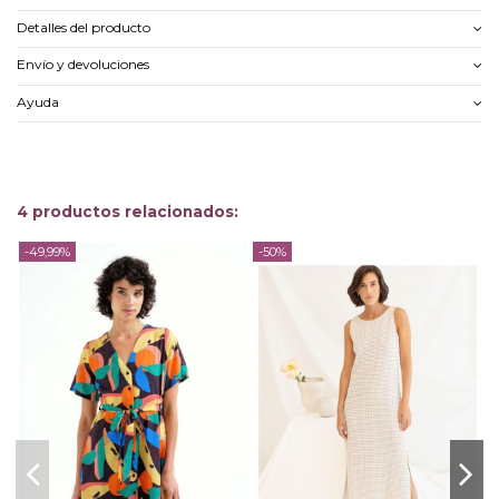
Detalles del producto
Envío y devoluciones
Ayuda
4 productos relacionados:
-49,99%
-50%
-