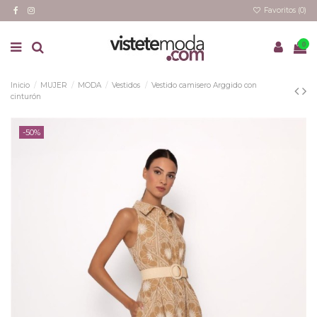
Favoritos (
0
)
0
Inicio
MUJER
MODA
Vestidos
Vestido camisero Arggido con
cinturón
-50%