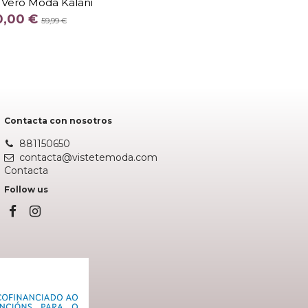
 Vero Moda Kalani
COLOR
0,00 €
59,99 €
MARRON
Añadir al carrito
Contacta con nosotros
881150650
contacta@vistetemoda.com
Contacta
Follow us