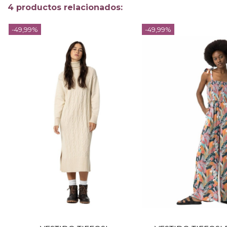
4 productos relacionados:
-49,99%
-49,99%
TALLA
TALLA
L
L