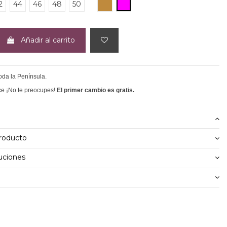
CAMEL
FUCSIA
2
44
46
48
50
Añadir al carrito
toda la Península.
ce ¡No te preocupes!
El primer cambio es gratis.
producto
uciones