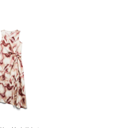
TALLA
S
L