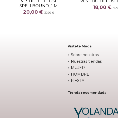
VESTIDO TIFFOSI
VESTIDO TIFFOSI
SPELLBOUND_1 M
COLOR
COLOR
18,00 €
35,
20,00 €
BEIGE
MUL
39,99 €


Añadir al carrito
Añadir al c
Vístete Moda
Sobre nosotros
Nuestras tiendas
MUJER
HOMBRE
FIESTA
Tienda recomendada