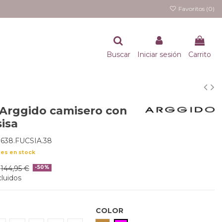
Favoritos (
0
)
Buscar
Iniciar sesión
Carrito
 Arggido camisero con
isa
638.FUCSIA.38
des en stock
144,95 €
-50%
luidos
COLOR