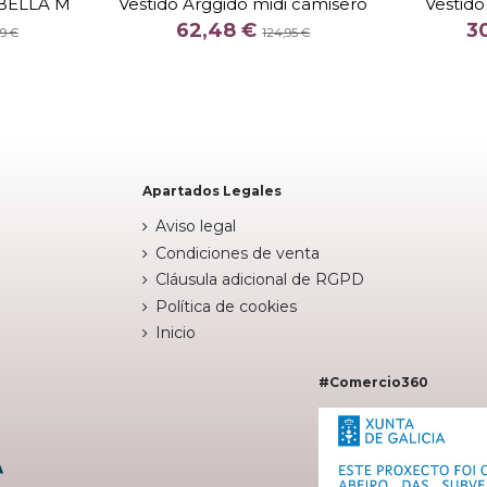
 BELLA M
Vestido Arggido midi camisero
Vestido
COLOR
62,48 €
3
99 €
124,95 €
TICOLOR
CAQUI


arrito
Añadir al carrito
Apartados Legales
Aviso legal
Condiciones de venta
Cláusula adicional de RGPD
Política de cookies
Inicio
#Comercio360