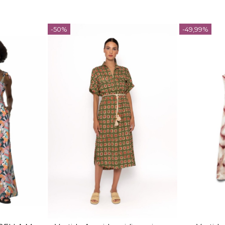
-50%
-49,99%
TALLA
46
52