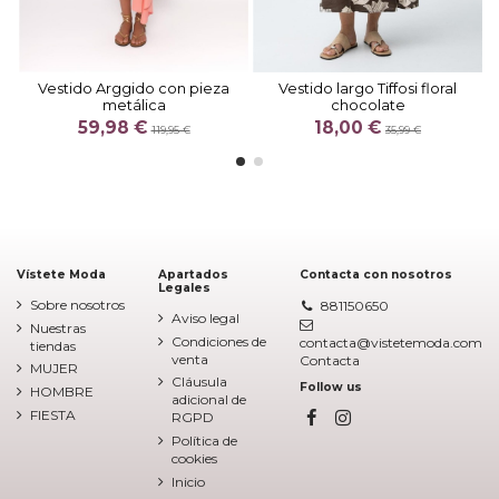
Vestido Arggido con pieza
Vestido largo Tiffosi floral
metálica
chocolate
59,98 €
18,00 €
119,95 €
35,99 €
Vístete Moda
Apartados
Contacta con nosotros
Legales
Sobre nosotros
881150650
Aviso legal
Nuestras
Condiciones de
contacta@vistetemoda.com
tiendas
venta
Contacta
MUJER
Cláusula
Follow us
HOMBRE
adicional de
FIESTA
RGPD
Política de
cookies
Inicio