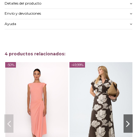
Detalles del producto
Envío y devoluciones
Ayuda
4 productos relacionados:
-50%
-49,99%
-