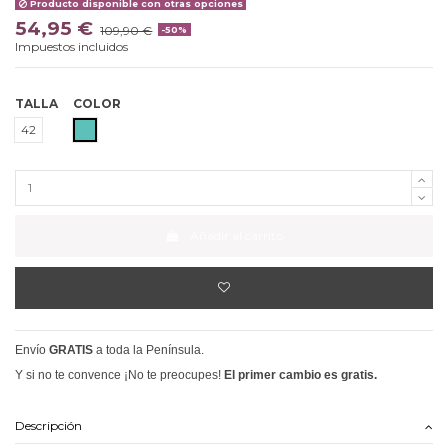
Producto disponible con otras opciones
54,95 €
109,90 €
-50%
Impuestos incluidos
TALLA
COLOR
TURQUESA
42
Añadir al carrito
Envío
GRATIS
a toda la Península.
Y si no te convence ¡No te preocupes!
El primer cambio es gratis.
Descripción