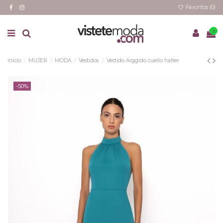
Favoritos (
0
)
0
Inicio
MUJER
MODA
Vestidos
Vestido Arggido cuello halter
-50%