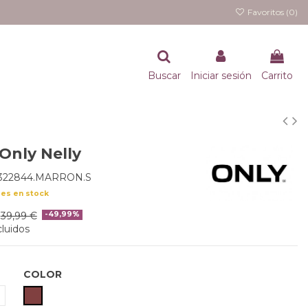
Favoritos (
0
)
Buscar
Iniciar sesión
Carrito
Only Nelly
5322844.MARRON.S
des en stock
39,99 €
-49,99%
luidos
COLOR
MARRON