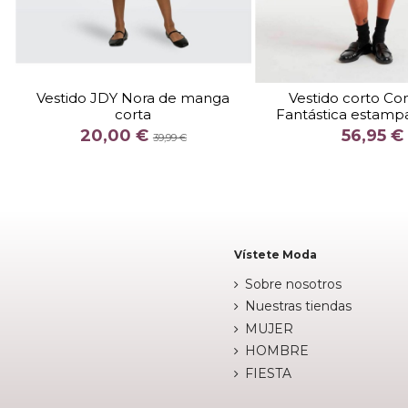
TALLA
TALLA
XS
M
L
M
Vestido JDY Nora de manga
Vestido corto C
corta
Fantástica estamp
COLOR
COLOR
20,00 €
56,95 €
BEIGE
BEIG
AMARILLO
39,99 €


Añadir al carrito
Añadir al c
Vístete Moda
Sobre nosotros
Nuestras tiendas
MUJER
HOMBRE
FIESTA