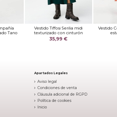
TALLA
XS
S
XL
ompañía
Vestido Tiffosi Serilia midi
Vestido 
ado Tano
texturizado con cinturón
es
COLOR
35,99 €
E
VERDE


arrito
Añadir al carrito
Apartados Legales
Aviso legal
Condiciones de venta
Cláusula adicional de RGPD
Política de cookies
Inicio