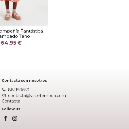
TALLA
Compañía Fantástica
tampado Tano
COLOR
64,95 €
Fuera de stock
Contacta con nosotros
881150650
contacta@vistetemoda.com
Contacta
Follow us