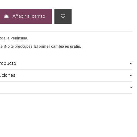
Añadir al carrito
toda la Península.
ce ¡No te preocupes!
El primer cambio es gratis.
producto
uciones