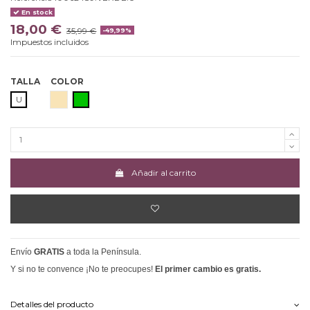
En stock
18,00 €
35,99 €
-49,99%
Impuestos incluidos
TALLA
COLOR
BEIGE
VERDE
U
Añadir al carrito
Envío
GRATIS
a toda la Península.
Y si no te convence ¡No te preocupes!
El primer cambio es gratis.
Detalles del producto