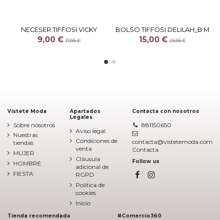
NECESER TIFFOSI VICKY
BOLSO TIFFOSI DELILAH_B M
9,00 €
15,00 €
17,99 €
29,99 €
Vístete Moda
Apartados
Contacta con nosotros
Legales
Sobre nosotros
881150650
Aviso legal
Nuestras
Condiciones de
contacta@vistetemoda.com
tiendas
venta
Contacta
MUJER
Cláusula
Follow us
HOMBRE
adicional de
FIESTA
RGPD
Política de
cookies
Inicio
Tienda recomendada
#Comercio360