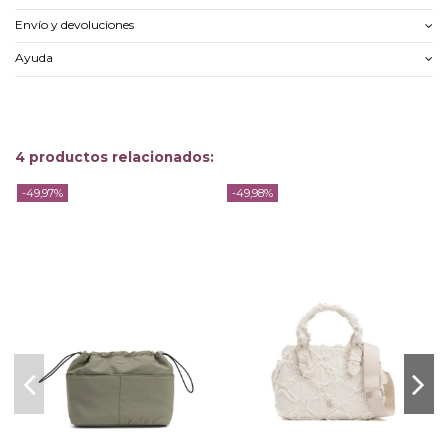
Envío y devoluciones
Ayuda
4 productos relacionados:
-49,97%
-49,98%
-