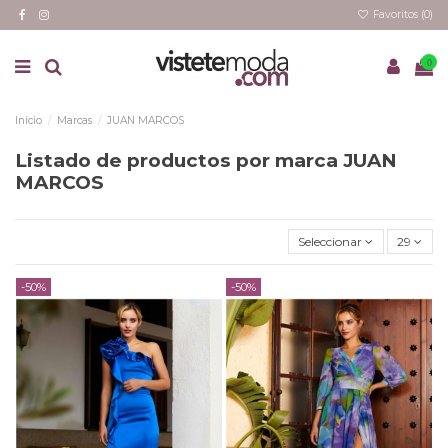
Favoritos (
0
)
0
Inicio
Marcas
JUAN MARCOS
Listado de productos por marca JUAN
MARCOS
Seleccionar
29
-50%
-50%