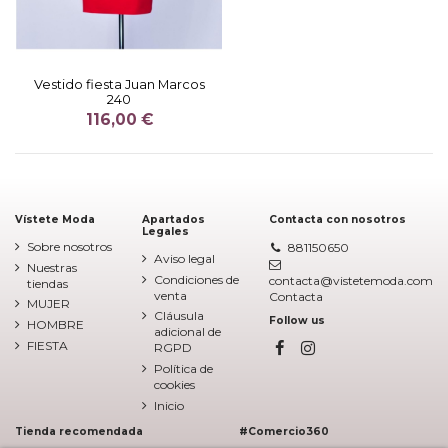
Vestido fiesta Juan Marcos
240
116,00 €
Vístete Moda
Apartados
Contacta con nosotros
Legales
Sobre nosotros
881150650
Aviso legal
Nuestras
Condiciones de
contacta@vistetemoda.com
tiendas
venta
Contacta
MUJER
Cláusula
Follow us
HOMBRE
adicional de
FIESTA
RGPD
Política de
cookies
Inicio
Tienda recomendada
#Comercio360