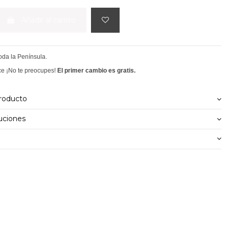
Añadir al carrito
toda la Península.
ce ¡No te preocupes!
El primer cambio es gratis.
producto
uciones