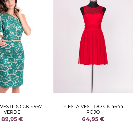
TALLA
TALLA
 VESTIDO CK 4567
FIESTA VESTIDO CK 4644
VERDE
ROJO
COLOR
COLOR
89,95 €
64,95 €

Fuera de stock
Fuera de stock