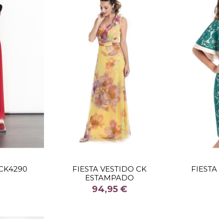
TALLA
 CK4290
FIESTA VESTIDO CK
FIESTA
ESTAMPADO
COLOR
94,95 €


stock
Fuera de stock