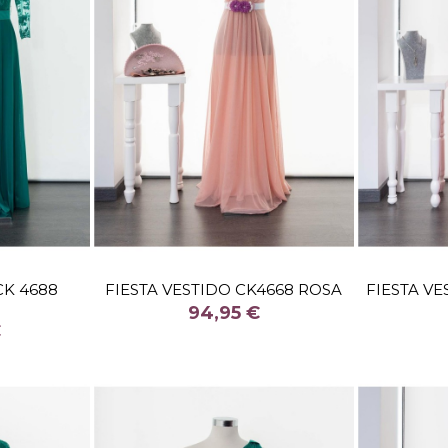
TALLA
CK 4688
FIESTA VESTIDO CK4668 ROSA
FIESTA VE
COLOR
94,95 €
€


stock
Fuera de stock