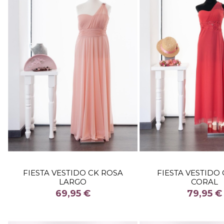
TALLA
TALLA
FIESTA VESTIDO CK ROSA
FIESTA VESTIDO
LARGO
CORAL
COLOR
COLOR
69,95 €
79,95 €


Fuera de stock
Fuera de 