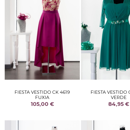
TALLA
TALLA
FIESTA VESTIDO CK 4619
FIESTA VESTIDO 
FUXIA
VERDE
COLOR
COLOR
105,00 €
84,95 €


Fuera de stock
Fuera de 