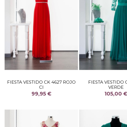
TALLA
TALLA
FIESTA VESTIDO CK 4627 ROJO
FIESTA VESTIDO 
CI
VERDE
COLOR
COLOR
99,95 €
105,00 


Fuera de stock
Fuera de 