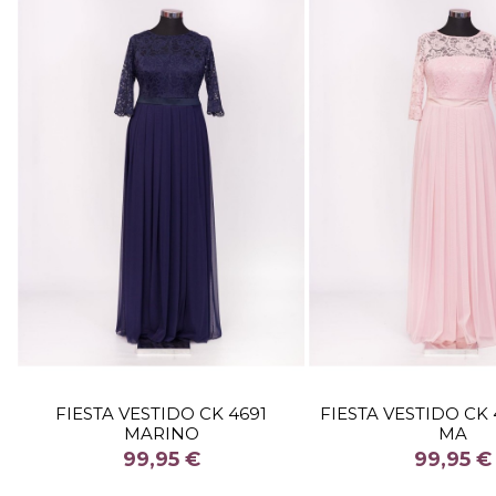
TALLA
TALLA
FIESTA VESTIDO CK 4691
FIESTA VESTIDO CK
MARINO
MA
COLOR
COLOR
99,95 €
99,95 €


Fuera de stock
Fuera de 