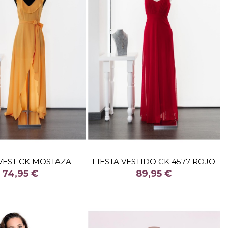
TALLA
50
TALLA
 VEST CK MOSTAZA
FIESTA VESTIDO CK 4577 ROJO
COLOR
COLOR
74,95 €
89,95 €
ROJO
Fuera de stock

Añadir al carrito