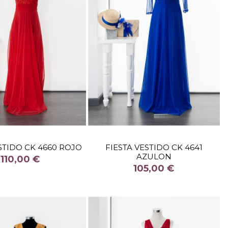
TALLA
TALLA
STIDO CK 4660 ROJO
FIESTA VESTIDO CK 4641
AZULON
COLOR
COLOR
110,00 €
105,00 €

Fuera de stock
Fuera de stock