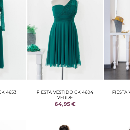
TALLA
CK 4653
FIESTA VESTIDO CK 4604
FIESTA
VERDE
COLOR
64,95 €


stock
Fuera de stock