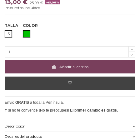
13,00 €
25,99 €
-49,98%
Impuestos incluidos
TALLA
COLOR
VERDE
S
Añadir al carrito
Envío
GRATIS
a toda la Península.
Y si no te convence ¡No te preocupes!
El primer cambio es gratis.
Descripción
Detalles del producto