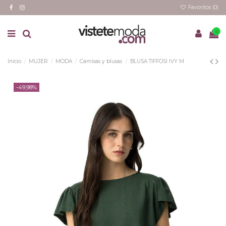
Favoritos (
0
)
0
Inicio
MUJER
MODA
Camisas y blusas
BLUSA TIFFOSI IVY M
-49,98%