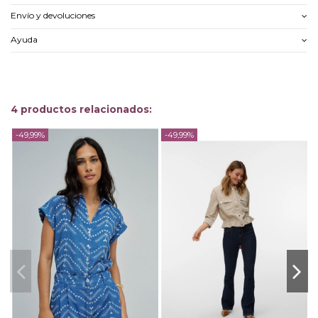
Envío y devoluciones
Ayuda
4 productos relacionados:
-49,99%
-49,99%
-