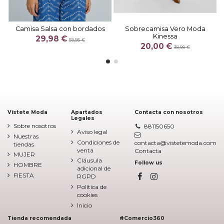
Camisa Salsa con bordados
Sobrecamisa Vero Moda
Kinessa
29,98 €
59,95 €
20,00 €
39,99 €
Vístete Moda
Apartados
Contacta con nosotros
Legales
Sobre nosotros
881150650
Aviso legal
Nuestras
Condiciones de
contacta@vistetemoda.com
tiendas
venta
Contacta
MUJER
Cláusula
Follow us
HOMBRE
adicional de
FIESTA
RGPD
Política de
cookies
Inicio
Tienda recomendada
#Comercio360