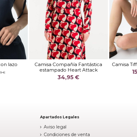
TALLA
S
 con lazo
Camisa Compañía Fantástica
Camisa Tif
estampado Heart Attack
COLOR
1
99 €
34,95 €
INO
NEGRO


arrito
Añadir al carrito
Apartados Legales
Aviso legal
Condiciones de venta