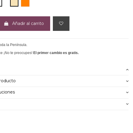
BEIGE
NARANJA
L
Añadir al carrito
toda la Península.
ce ¡No te preocupes!
El primer cambio es gratis.
producto
uciones