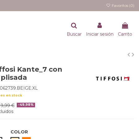
Favoritos (
0
)
Buscar
Iniciar sesión
Carrito
ffosi Kante_7 con
 plisada
062739.BEIGE.XL
des en stock
19,99 €
-49,98%
luidos
COLOR