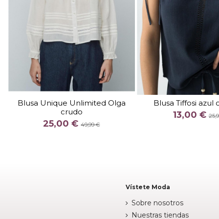
TALLA
S
TALLA
Blusa Unique Unlimited Olga
Blusa Tiffosi azul
crudo
COLOR
COLOR
13,00 €
25,
25,00 €
MAR
49,99 €

Fuera de stock

Añadir al c
Vístete Moda
Sobre nosotros
Nuestras tiendas