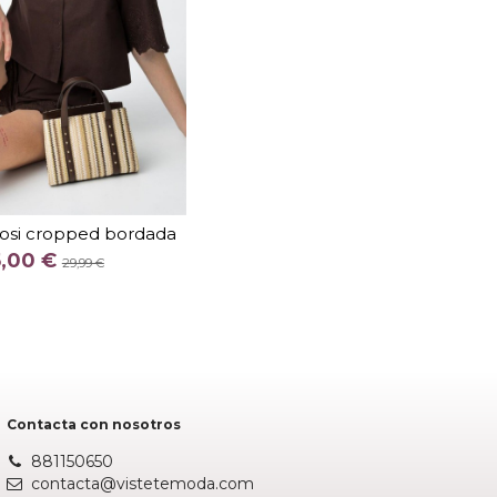
TALLA
XS
S
L
fosi cropped bordada
COLOR
5,00 €
29,99 €
MARRON
Añadir al carrito
Contacta con nosotros
881150650
contacta@vistetemoda.com