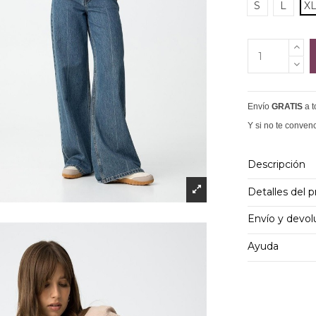
S
L
X
Envío
GRATIS
a 
Y si no te conven
Descripción
Detalles del 
Envío y devol
Ayuda