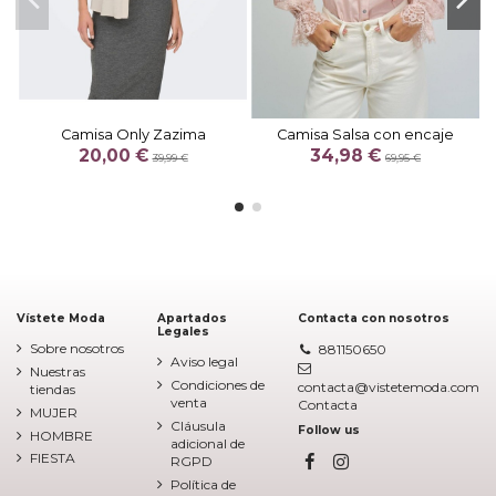
Camisa Only Zazima
Camisa Salsa con encaje
20,00 €
34,98 €
39,99 €
69,95 €
Vístete Moda
Apartados
Contacta con nosotros
Legales
Sobre nosotros
881150650
Aviso legal
Nuestras
Condiciones de
contacta@vistetemoda.com
tiendas
venta
Contacta
MUJER
Cláusula
Follow us
HOMBRE
adicional de
FIESTA
RGPD
Política de