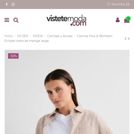
Favoritos (
0
)
0
Inicio
MUJER
MODA
Camisas y blusas
Camisa Mus & Bombon
Eclipse oversize manga larga
-50%