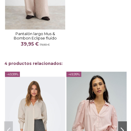
Pantalón largo Mus &
Bombon Eclipse fluído
39,95 €
79,90 €
4 productos relacionados:
-49,99%
-49,99%
-