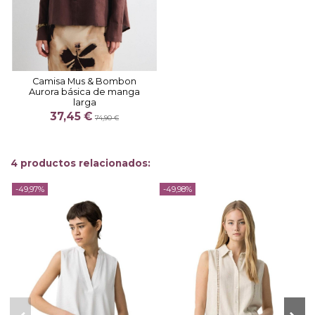
Camisa Mus & Bombon
Aurora básica de manga
larga
37,45 €
74,90 €
4 productos relacionados:
-49,97%
-49,98%
-