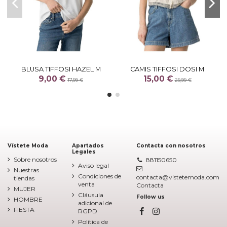
BLUSA TIFFOSI HAZEL M
CAMIS TIFFOSI DOSI M
9,00 €
15,00 €
17,99 €
29,99 €
Vístete Moda
Apartados
Contacta con nosotros
Legales
Sobre nosotros
881150650
Aviso legal
Nuestras
Condiciones de
contacta@vistetemoda.com
tiendas
venta
Contacta
MUJER
Cláusula
Follow us
HOMBRE
adicional de
FIESTA
RGPD
Política de