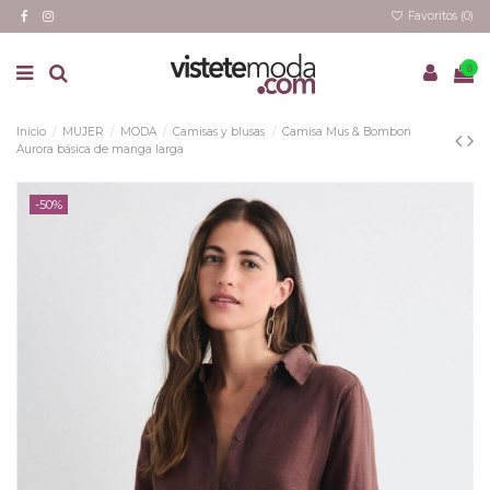
Favoritos (
0
)
0
Inicio
MUJER
MODA
Camisas y blusas
Camisa Mus & Bombon
Aurora básica de manga larga
-50%