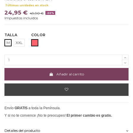
Últimas unidades en stock
24,95 €
49,90 €
-50%
Impuestos incluidos
TALLA
COLOR
CORAL
M
XXL
Añadir al carrito
Envío
GRATIS
a toda la Península.
Y si no te convence ¡No te preocupes!
El primer cambio es gratis.
Detalles del producto