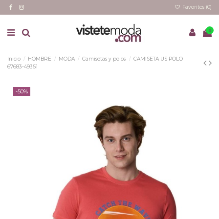
Favoritos (
0
)
0
Inicio
HOMBRE
MODA
Camisetas y polos
CAMISETA US POLO
67683-49351
-50%