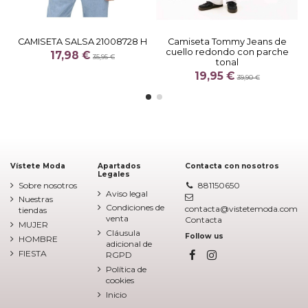
CAMISETA SALSA 21008728 H
Camiseta Tommy Jeans de
cuello redondo con parche
17,98 €
35,95 €
tonal
19,95 €
39,90 €
Vístete Moda
Apartados
Contacta con nosotros
Legales
Sobre nosotros
881150650
Aviso legal
Nuestras
Condiciones de
contacta@vistetemoda.com
tiendas
venta
Contacta
MUJER
Cláusula
Follow us
HOMBRE
adicional de
FIESTA
RGPD
Política de
cookies
Inicio