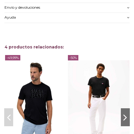
Envío y devoluciones
Ayuda
4 productos relacionados:
-49,99%
-50%
-