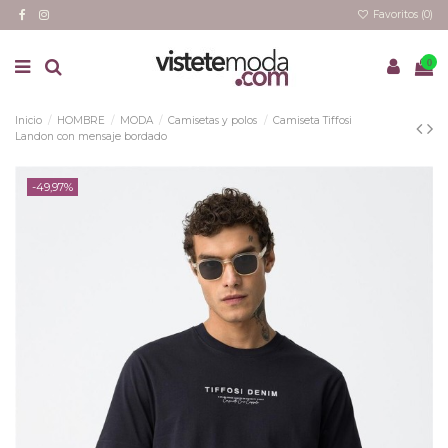
Favoritos (
0
)
0
Inicio
HOMBRE
MODA
Camisetas y polos
Camiseta Tiffosi
Landon con mensaje bordado
-49,97%