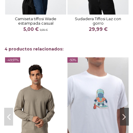
Camiseta tiffosi Wade
Sudadera Tiffosi Laz con
estampada casual
gorro
5,00 €
29,99 €
9,99 €
4 productos relacionados:
-49,97%
-50%
-