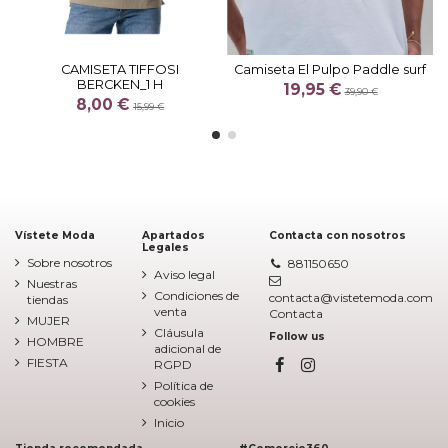
CAMISETA TIFFOSI
Camiseta El Pulpo Paddle surf
BERCKEN_1 H
19,95 €
39,90 €
8,00 €
15,99 €
Vístete Moda
Apartados
Contacta con nosotros
Legales
Sobre nosotros
881150650
Aviso legal
Nuestras
Condiciones de
contacta@vistetemoda.com
tiendas
venta
Contacta
MUJER
Cláusula
Follow us
HOMBRE
adicional de
FIESTA
RGPD
Política de
cookies
Inicio