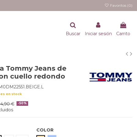
Favoritos (
0
)
Buscar
Iniciar sesión
Carrito
a Tommy Jeans de
on cuello redondo
M0DM22551.BEIGE.L
des en stock
34,90 €
-50%
luidos
COLOR