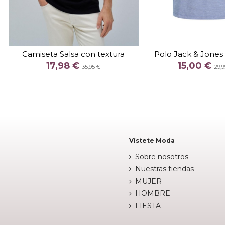
TALLA
TALLA
M
S
M
Camiseta Salsa con textura
Polo Jack & Jones
COLOR
COLOR
17,98 €
15,00 €
35,95 €
29,9
NEGRO
AZUL


Añadir al carrito
Añadir al c
Vístete Moda
Sobre nosotros
Nuestras tiendas
MUJER
HOMBRE
FIESTA