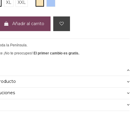
BEIGE
AZUL CLARO
XL
XXL
Añadir al carrito
toda la Península.
ce ¡No te preocupes!
El primer cambio es gratis.
producto
uciones