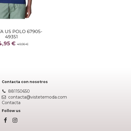
TALLA
XL
A US POLO 67905-
49351
COLOR
4,95 €
AZUL
49,90 €
Añadir al carrito
Contacta con nosotros
881150650
contacta@vistetemoda.com
Contacta
Follow us