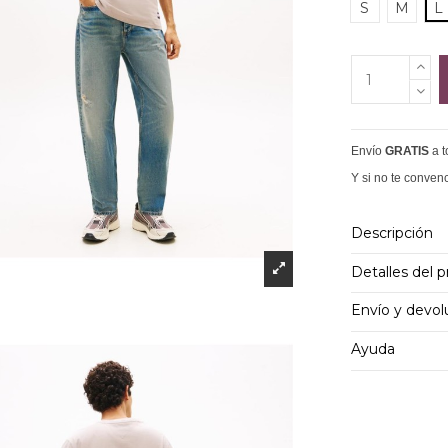
S
M
L
Envío
GRATIS
a 
Y si no te conven
Descripción
Detalles del 
Envío y devol
Ayuda