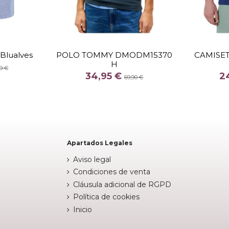
TALLA
 Blualves
POLO TOMMY DMODM15370
CAMISET
H
COLOR
9 €
34,95 €
2
 CLARO
69,90 €

Fuera de stock

arrito
Apartados Legales
Aviso legal
Condiciones de venta
Cláusula adicional de RGPD
Política de cookies
Inicio