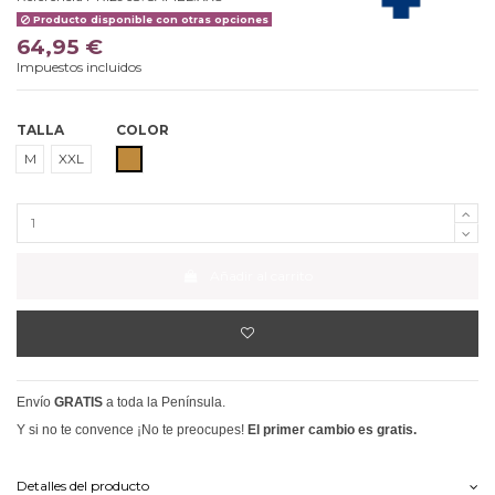
Producto disponible con otras opciones
64,95 €
Impuestos incluidos
TALLA
COLOR
CAMEL
M
XXL
Añadir al carrito
Envío
GRATIS
a toda la Península.
Y si no te convence ¡No te preocupes!
El primer cambio es gratis.
Detalles del producto