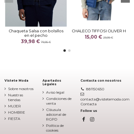
Chaqueta Salsa con bolsillos
CHALECO TIFFOSI OLIVER H
en el pecho
15,00 €
29,99 €
39,98 €
79,95 €
Vístete Moda
Apartados
Contacta con nosotros
Legales
Sobre nosotros
881150650
Aviso legal
Nuestras
Condiciones de
contacta@vistetemoda.com
tiendas
venta
Contacta
MUJER
Cláusula
Follow us
HOMBRE
adicional de
FIESTA
RGPD
Política de
cookies