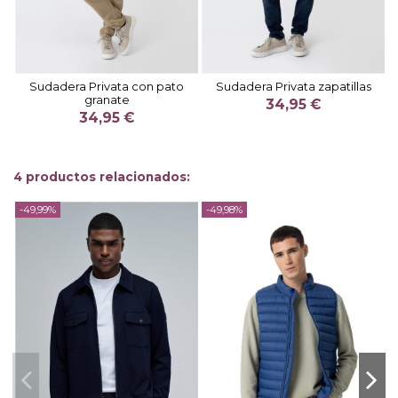
Sudadera Privata con pato
Sudadera Privata zapatillas
granate
34,95 €
34,95 €
4 productos relacionados:
-49,99%
-49,98%
-