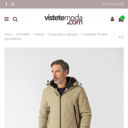
Favoritos (
0
)
0
Inicio
HOMBRE
MODA
Chaquetas y abrigos
Chaqueta Privata
cremalleras