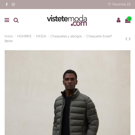
Favoritos (
0
)
0
Inicio
HOMBRE
MODA
Chaquetas y abrigos
Chaqueta Ecoalf
Beret