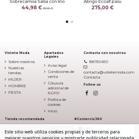
Sobrecamisa Salsa con lino
Abrigo Ecoalf pasu
44,98 €
275,00 €
89,95 €
Vístete Moda
Apartados
Contacta con nosotros
Legales
Sobre nosotros
881150650
Aviso legal
Nuestras
Condiciones de
contacta@vistetemoda.com
tiendas
venta
Contacta
MUJER
Cláusula
Follow us
HOMBRE
adicional de
FIESTA
RGPD
Política de
cookies
Inicio
Tienda recomendada
#Comercio360
Este sitio web utiliza cookies propias y de terceros para
mejorar nuestros servicios y mostrarle publicidad relacionada