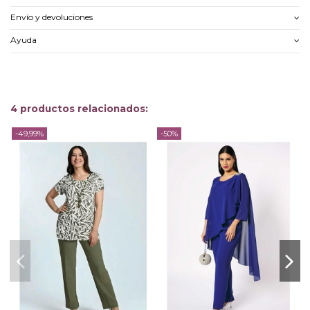
Envío y devoluciones
Ayuda
4 productos relacionados:
-49,99%
-50%
-