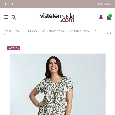
Favoritos (
0
)
0
Inicio
MUJER
MODA
Conjuntos y trajes
CONJUNTO ZSA JASPE
M
-49,99%