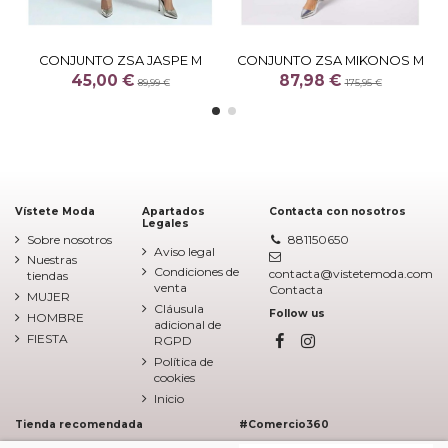
CONJUNTO ZSA JASPE M
CONJUNTO ZSA MIKONOS M
45,00 €
87,98 €
89,99 €
175,95 €
Vístete Moda
Apartados
Contacta con nosotros
Legales
Sobre nosotros
881150650
Aviso legal
Nuestras
Condiciones de
contacta@vistetemoda.com
tiendas
venta
Contacta
MUJER
Cláusula
Follow us
HOMBRE
adicional de
FIESTA
RGPD
Política de
cookies
Inicio
Tienda recomendada
#Comercio360