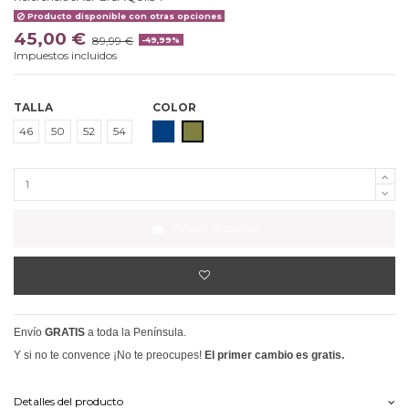
Producto disponible con otras opciones
45,00 €
89,99 €
-49,99%
Impuestos incluidos
TALLA
COLOR
MARINO
CAQUI
46
50
52
54
Añadir al carrito
Envío
GRATIS
a toda la Península.
Y si no te convence ¡No te preocupes!
El primer cambio es gratis.
Detalles del producto