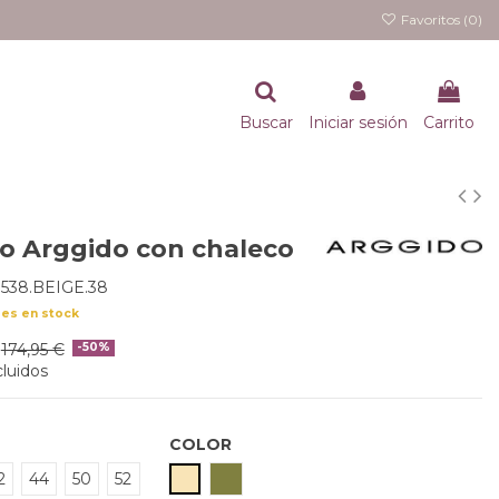
Favoritos (
0
)
Buscar
Iniciar sesión
Carrito
o Arggido con chaleco
538.BEIGE.38
des en stock
174,95 €
-50%
luidos
COLOR
BEIGE
CAQUI
2
44
50
52