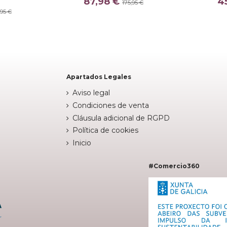
87,98 €
4
175,95 €
IA
AZULON
,95 €


arrito
Añadir al carrito
Apartados Legales
Aviso legal
Condiciones de venta
Cláusula adicional de RGPD
Política de cookies
Inicio
#Comercio360