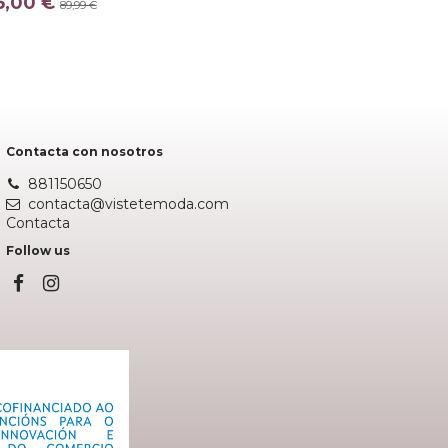
5,00 €
89,99 €
CAQUI
Añadir al carrito
Contacta con nosotros
881150650
contacta@vistetemoda.com
Contacta
Follow us