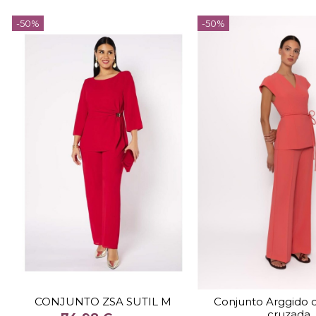
-50%
-50%
TALLA
TALLA
52
40
42
48
CONJUNTO ZSA SUTIL M
Conjunto Arggido 
cruzada
COLOR
COLOR