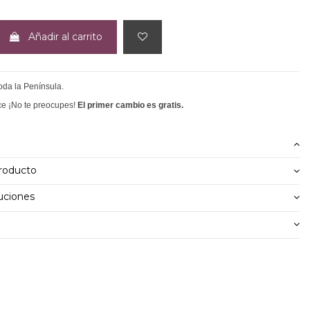
Añadir al carrito
toda la Península.
ce ¡No te preocupes!
El primer cambio es gratis.
producto
uciones