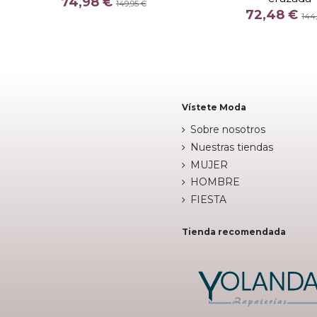
74,98 €
149,95 €
72,48 €
ROJO
FUCS
144


Añadir al carrito
Añadir al c
Vístete Moda
Sobre nosotros
Nuestras tiendas
MUJER
HOMBRE
FIESTA
Tienda recomendada