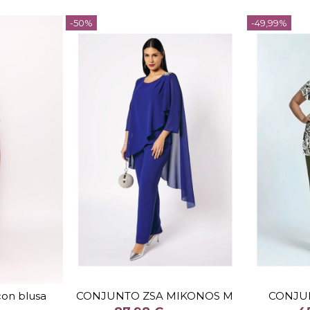
-50%
-49,99%
TALLA
50
44
con blusa
CONJUNTO ZSA MIKONOS M
CONJUN
COLOR