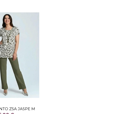
TALLA
50
54
TO ZSA JASPE M
COLOR