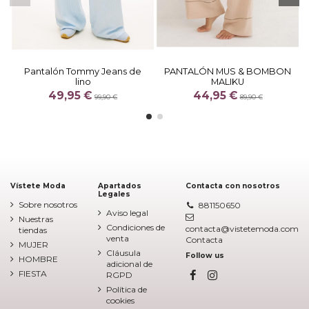
Pantalón Tommy Jeans de
PANTALÓN MUS & BOMBON
lino
MALIKU
49,95 €
44,95 €
99,90 €
89,90 €
Vístete Moda
Apartados
Contacta con nosotros
Legales
Sobre nosotros
881150650
Aviso legal
Nuestras
Condiciones de
contacta@vistetemoda.com
tiendas
venta
Contacta
MUJER
Cláusula
Follow us
HOMBRE
adicional de
FIESTA
RGPD
Política de
cookies