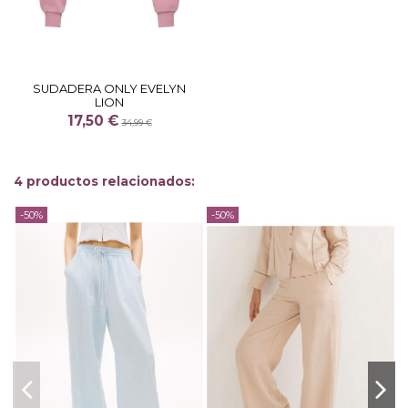
SUDADERA ONLY EVELYN
LION
17,50 €
34,99 €
4 productos relacionados:
-50%
-50%
-