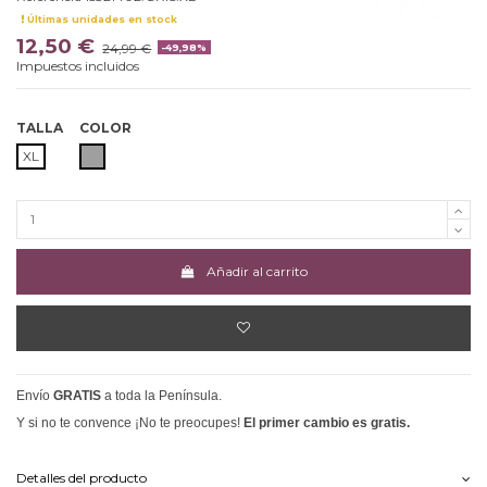
Últimas unidades en stock
12,50 €
24,99 €
-49,98%
Impuestos incluidos
TALLA
COLOR
GRIS
XL
Añadir al carrito
Envío
GRATIS
a toda la Península.
Y si no te convence ¡No te preocupes!
El primer cambio es gratis.
Detalles del producto