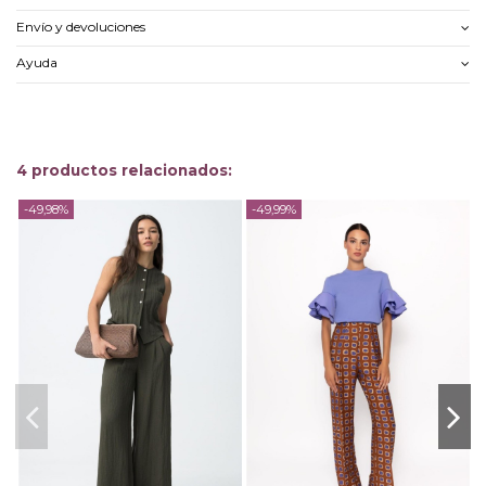
Envío y devoluciones
Ayuda
4 productos relacionados:
-49,98%
-49,99%
-