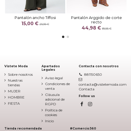
Pantalón ancho Tiffosi
Pantalón Arggido de corte
recto
15,00 €
29,99 €
44,98 €
89,95 €
Vístete Moda
Apartados
Contacta con nosotros
Legales
Sobre nosotros
881150650
Aviso legal
Nuestras
Condiciones de
contacta@vistetemoda.com
tiendas
venta
Contacta
MUJER
Cláusula
Follow us
HOMBRE
adicional de
FIESTA
RGPD
Política de
cookies
Inicio
Tienda recomendada
#Comercio360