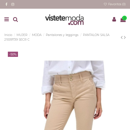
Favoritos (
0
)
0
Inicio
MUJER
MODA
Pantalones y leggings
PANTALON SALSA
21009739 SECR C
-50%