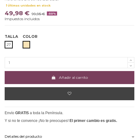
Últimas unidades en stock
49,98 €
99,95 €
-50%
Impuestos incluidos
TALLA
COLOR
BEIGE
27
Añadir al carrito
Envío
GRATIS
a toda la Península.
Y si no te convence ¡No te preocupes!
El primer cambio es gratis.
Detalles del producto