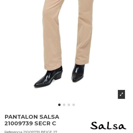
PANTALON SALSA
21009739 SECR C
Referencia
21009739.BEIGE.27