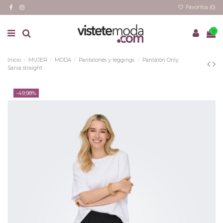
Favoritos (
0
)
0
Inicio
MUJER
MODA
Pantalones y leggings
Pantalón Only
Sania straight
-49,98%