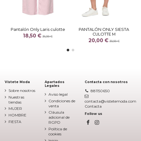
Pantalón Only Laris culotte
PANTALÓN ONLY SIESTA
CULOTTE M
18,50 €
36,99 €
20,00 €
39,99 €
Vístete Moda
Apartados
Contacta con nosotros
Legales
Sobre nosotros
881150650
Aviso legal
Nuestras
Condiciones de
contacta@vistetemoda.com
tiendas
venta
Contacta
MUJER
Cláusula
Follow us
HOMBRE
adicional de
FIESTA
RGPD
Política de
cookies
Inicio