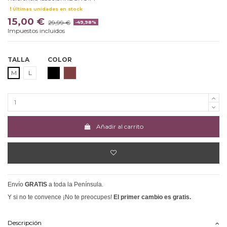
Últimas unidades en stock
15,00 €
29,99 €
-49,98%
Impuestos incluidos
TALLA
COLOR
NEGRO
MARRON
M
L
Añadir al carrito
Envío
GRATIS
a toda la Península.
Y si no te convence ¡No te preocupes!
El primer cambio es gratis.
Descripción