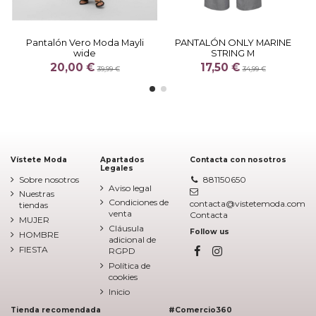
Pantalón Vero Moda Mayli
PANTALÓN ONLY MARINE
wide
STRING M
20,00 €
17,50 €
39,99 €
34,99 €
Vístete Moda
Apartados
Contacta con nosotros
Legales
Sobre nosotros
881150650
Aviso legal
Nuestras
Condiciones de
contacta@vistetemoda.com
tiendas
venta
Contacta
MUJER
Cláusula
Follow us
HOMBRE
adicional de
FIESTA
RGPD
Política de
cookies
Inicio
Tienda recomendada
#Comercio360