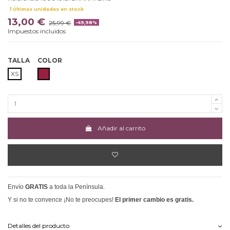
Últimas unidades en stock
13,00 €
25,99 €
-49,98%
Impuestos incluidos
TALLA
COLOR
GRANATE
XS
Añadir al carrito
Envío
GRATIS
a toda la Península.
Y si no te convence ¡No te preocupes!
El primer cambio es gratis.
Detalles del producto