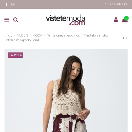
Favoritos (
0
)
0
Inicio
MUJER
MODA
Pantalones y leggings
Pantalón ancho
Tiffosi estampado floral
-49,98%