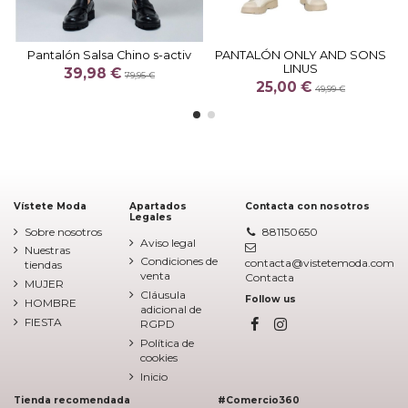
Pantalón Salsa Chino s-activ
PANTALÓN ONLY AND SONS
LINUS
39,98 €
79,95 €
25,00 €
49,99 €
Vístete Moda
Apartados
Contacta con nosotros
Legales
Sobre nosotros
881150650
Aviso legal
Nuestras
Condiciones de
contacta@vistetemoda.com
tiendas
venta
Contacta
MUJER
Cláusula
Follow us
HOMBRE
adicional de
FIESTA
RGPD
Política de
cookies
Inicio
Tienda recomendada
#Comercio360