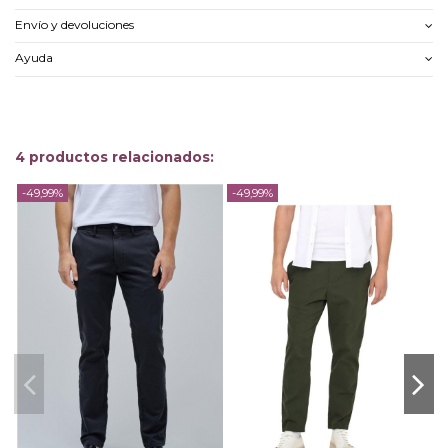
Envío y devoluciones
Ayuda
4 productos relacionados:
-49,99%
-49,99%
-