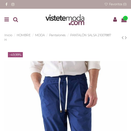
Favoritos (
0
)
0
Inicio
HOMBRE
MODA
Pantalones
PANTALÓN SALSA 21007887
H
-49,99%