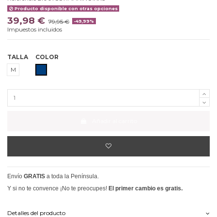
Producto disponible con otras opciones
39,98 €
79,95 €
-49,99%
Impuestos incluidos
TALLA
COLOR
MARINO
M
Añadir al carrito
Envío
GRATIS
a toda la Península.
Y si no te convence ¡No te preocupes!
El primer cambio es gratis.
Detalles del producto