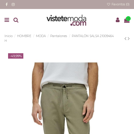
Favoritos (
0
)
0
Inicio
HOMBRE
MODA
Pantalones
PANTALÓN SALSA 21009464
H
-49,99%