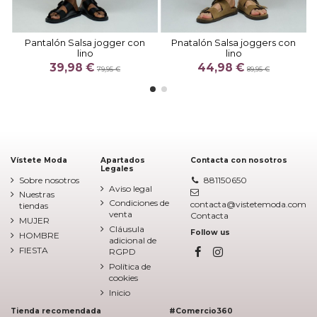
Pantalón Salsa jogger con
Pnatalón Salsa joggers con
lino
lino
39,98 €
44,98 €
79,95 €
89,95 €
Vístete Moda
Apartados
Contacta con nosotros
Legales
Sobre nosotros
881150650
Aviso legal
Nuestras
Condiciones de
contacta@vistetemoda.com
tiendas
venta
Contacta
MUJER
Cláusula
Follow us
HOMBRE
adicional de
FIESTA
RGPD
Política de
cookies
Inicio
Tienda recomendada
#Comercio360