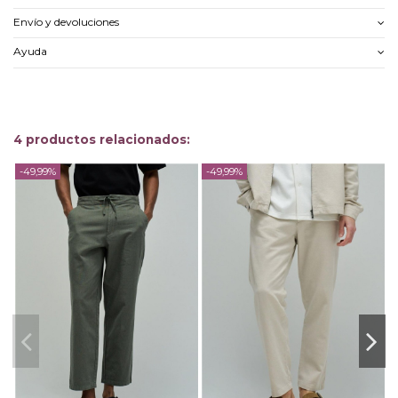
Envío y devoluciones
Ayuda
4 productos relacionados:
-49,99%
-49,99%
-