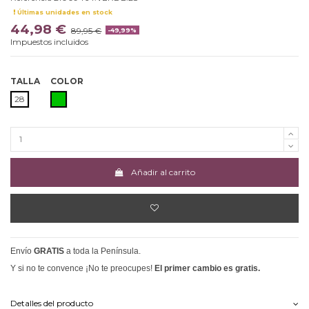
Últimas unidades en stock
44,98 €
89,95 €
-49,99%
Impuestos incluidos
TALLA
COLOR
VERDE
28
Añadir al carrito
Envío
GRATIS
a toda la Península.
Y si no te convence ¡No te preocupes!
El primer cambio es gratis.
Detalles del producto