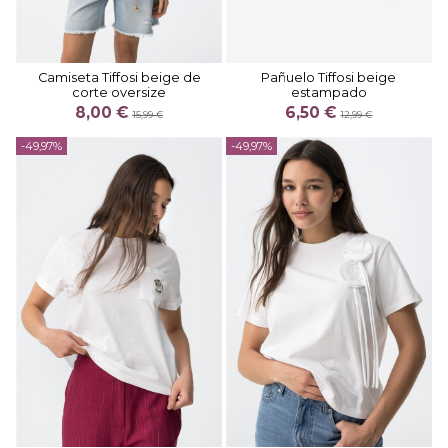
Camiseta Tiffosi beige de
Pañuelo Tiffosi beige
corte oversize
estampado
8,00 €
6,50 €
15,99 €
12,99 €
-49,97%
-49,97%