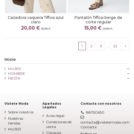
Cazadora vaquera Tiffosi azul
Pantalón Tiffosi beige de
claro
corte regular
20,00 €
15,00 €
39,99 €
29,99 €
1
2
3
…
22
Inicio
MUJER
HOMBRE
FIESTA
Vístete Moda
Apartados
Contacta con nosotros
Legales
Sobre nosotros
881150650
Aviso legal
Nuestras
Condiciones de
contacta@vistetemoda.com
tiendas
venta
Contacta
MUJER
Cláusula