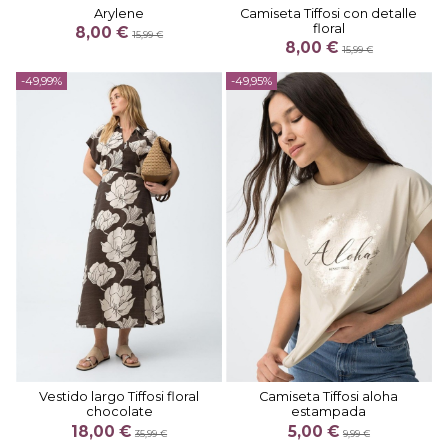
Arylene
Camiseta Tiffosi con detalle
floral
8,00 €
15,99 €
8,00 €
15,99 €
-49,99%
-49,95%
Vestido largo Tiffosi floral
Camiseta Tiffosi aloha
chocolate
estampada
18,00 €
5,00 €
35,99 €
9,99 €