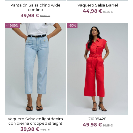
Pantalón Salsa chino wide
Vaquero Salsa Barrel
con lino
44,98 €
89,95 €
39,98 €
79,95 €
-49,99%
-50%
Vaquero Salsa en lightdenim
21009428
con pierna cropped straight
49,98 €
99,95 €
39,98 €
79,95 €