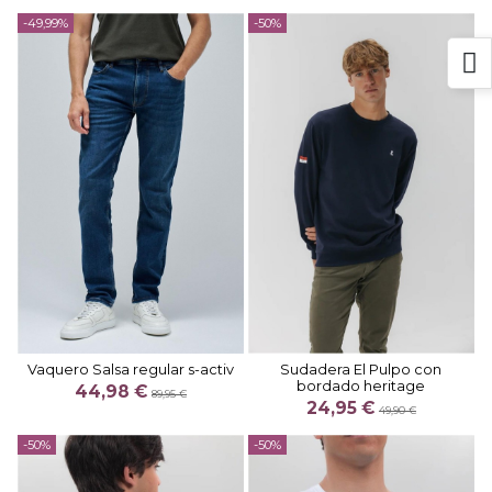
-49,99%
-50%
Vaquero Salsa regular s-activ
Sudadera El Pulpo con
bordado heritage
44,98 €
89,95 €
24,95 €
49,90 €
-50%
-50%