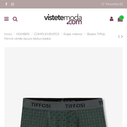
Favoritos (
0
)
0
Inicio
HOMBRE
COMPLEMENTOS
Ropa interior
Boxers Tiffosi
Fenrik verde oscuro texturizados