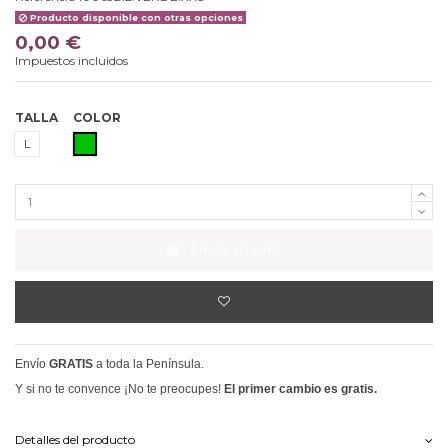
Producto disponible con otras opciones
0,00 €
Impuestos incluidos
TALLA
COLOR
VERDE
L
Añadir al carrito
Envío
GRATIS
a toda la Península.
Y si no te convence ¡No te preocupes!
El primer cambio es gratis.
Detalles del producto