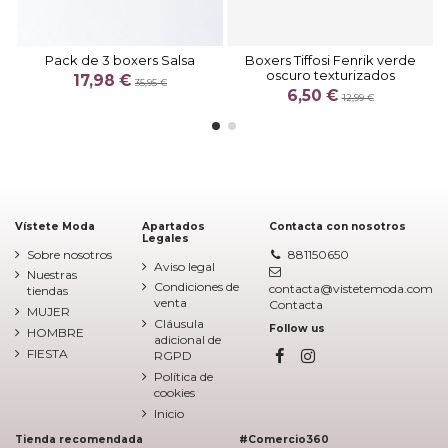
Pack de 3 boxers Salsa
Boxers Tiffosi Fenrik verde
oscuro texturizados
17,98 €
35,95 €
6,50 €
12,99 €
Vístete Moda
Apartados
Contacta con nosotros
Legales
Sobre nosotros
881150650
Aviso legal
Nuestras
Condiciones de
contacta@vistetemoda.com
tiendas
venta
Contacta
MUJER
Cláusula
Follow us
HOMBRE
adicional de
FIESTA
RGPD
Política de
cookies
Inicio
Tienda recomendada
#Comercio360