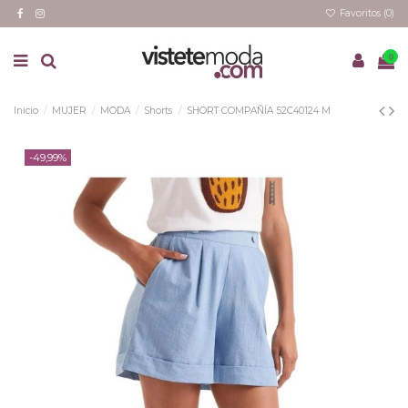
Favoritos (
0
)
0
Inicio
MUJER
MODA
Shorts
SHORT COMPAÑÍA 52C40124 M
-49,99%