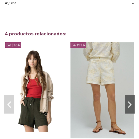
Ayuda
4 productos relacionados:
-49,97%
-49,99%
-