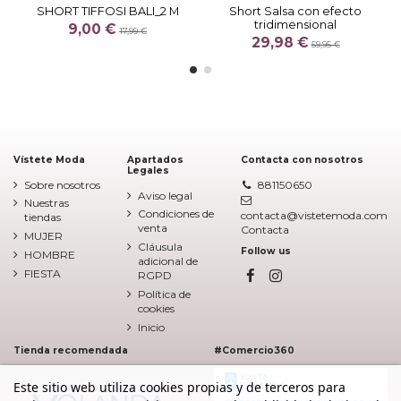
SHORT TIFFOSI BALI_2 M
Short Salsa con efecto
tridimensional
9,00 €
17,99 €
29,98 €
59,95 €
Vístete Moda
Apartados
Contacta con nosotros
Legales
Sobre nosotros
881150650
Aviso legal
Nuestras
Condiciones de
contacta@vistetemoda.com
tiendas
venta
Contacta
MUJER
Cláusula
Follow us
HOMBRE
adicional de
FIESTA
RGPD
Política de
cookies
Inicio
Tienda recomendada
#Comercio360
Este sitio web utiliza cookies propias y de terceros para