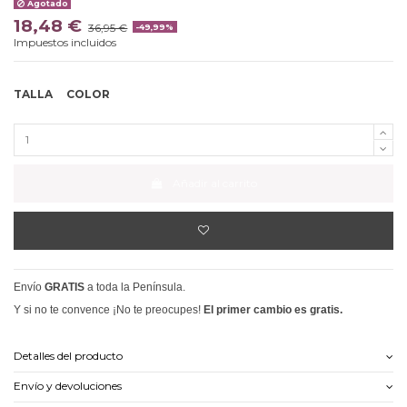
Agotado
18,48 €
36,95 €
-49,99%
Impuestos incluidos
TALLA
COLOR
Añadir al carrito
Envío
GRATIS
a toda la Península.
Y si no te convence ¡No te preocupes!
El primer cambio es gratis.
Detalles del producto
Envío y devoluciones