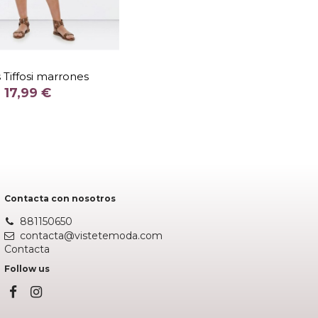
TALLA
XL
 Tiffosi marrones
COLOR
17,99 €
MARRON
Añadir al carrito
Contacta con nosotros
881150650
contacta@vistetemoda.com
Contacta
Follow us