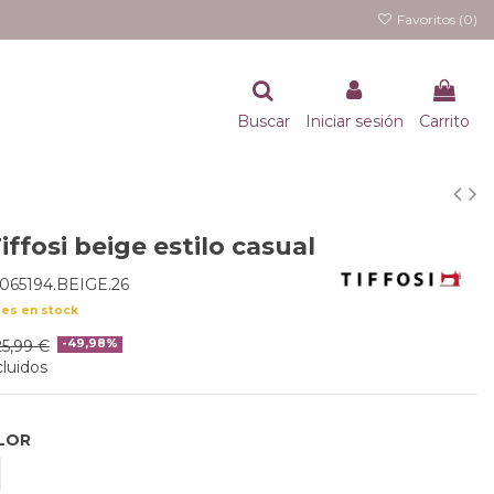
Favoritos (
0
)
Buscar
Iniciar sesión
Carrito
iffosi beige estilo casual
065194.BEIGE.26
des en stock
25,99 €
-49,98%
luidos
LOR
EIGE