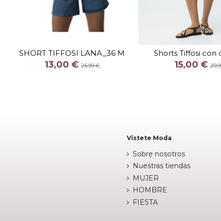
TALLA
26
TALLA
SHORT TIFFOSI LANA_36 M
Shorts Tiffosi con
COLOR
COLOR
13,00 €
15,00 €
25,99 €
29,9
AZUL CLARO
AZUL

Fuera de 

Añadir al carrito
Vístete Moda
Sobre nosotros
Nuestras tiendas
MUJER
HOMBRE
FIESTA