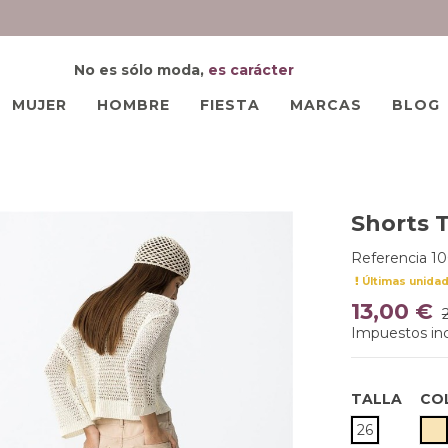
No es sólo moda,
es carácter
MUJER
HOMBRE
FIESTA
MARCAS
BLOG
Shorts T
Referencia
10
Últimas unida
13,00 €
Impuestos inc
TALLA
CO
B
26