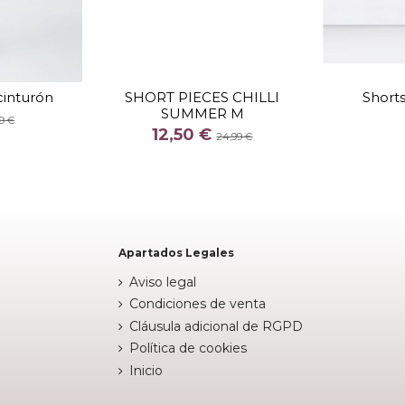
TALLA
XS
 cinturón
SHORT PIECES CHILLI
Shorts
SUMMER M
COLOR
9 €
12,50 €
CAMEL
24,99 €
stock


Añadir al carrito
Apartados Legales
Aviso legal
Condiciones de venta
Cláusula adicional de RGPD
Política de cookies
Inicio