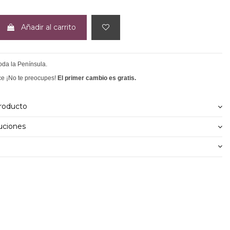
Añadir al carrito
toda la Península.
ce ¡No te preocupes!
El primer cambio es gratis.
producto
uciones