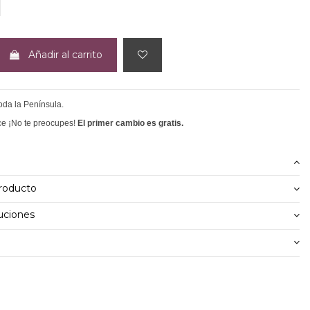
EGRO
Añadir al carrito
toda la Península.
ce ¡No te preocupes!
El primer cambio es gratis.
producto
uciones