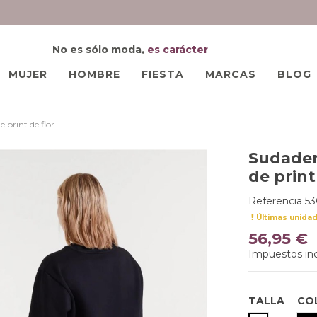
No es sólo moda,
es carácter
MUJER
HOMBRE
FIESTA
MARCAS
BLOG
print de flor
Sudader
de print
Referencia
5
Últimas unida
56,95 €
Impuestos inc
TALLA
CO