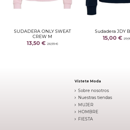
TALLA
TALLA
M
M
SUDADERA ONLY SWEAT
Sudadera JDY 
CREW M
COLOR
COLOR
15,00 €
29,9
13,50 €
AZUL CLARO
MAR
26,99 €


Añadir al carrito
Añadir al c
Vístete Moda
Sobre nosotros
Nuestras tiendas
MUJER
HOMBRE
FIESTA