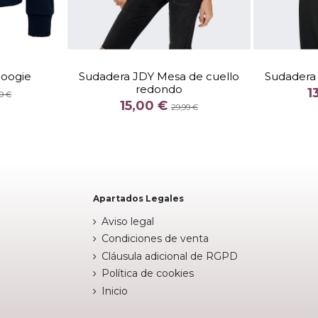
TALLA
L
Boogie
Sudadera JDY Mesa de cuello
Sudadera
redondo
COLOR
1
9 €
15,00 €
INO
AZUL CELESTE
29,99 €


arrito
Añadir al carrito
Apartados Legales
Aviso legal
Condiciones de venta
Cláusula adicional de RGPD
Política de cookies
Inicio