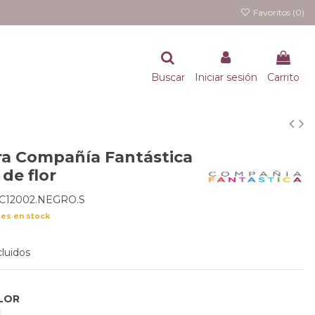
Favoritos (
0
)
Buscar
Iniciar sesión
Carrito
a Compañía Fantástica
 de flor
3C12002.NEGRO.S
des en stock
luidos
LOR