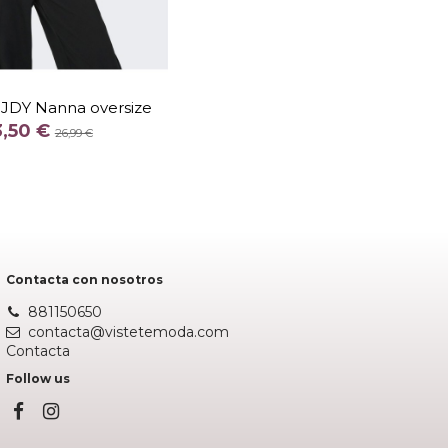
TALLA
M
 JDY Nanna oversize
COLOR
3,50 €
26,99 €
BLANCO
ROSA
Añadir al carrito
Contacta con nosotros
881150650
contacta@vistetemoda.com
Contacta
Follow us