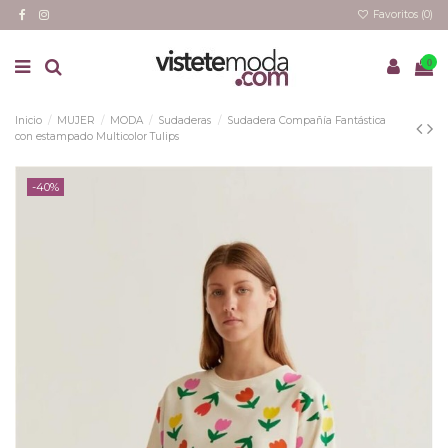
Favoritos (
0
)
0
Inicio
MUJER
MODA
Sudaderas
Sudadera Compañía Fantástica
con estampado Multicolor Tulips
-40%