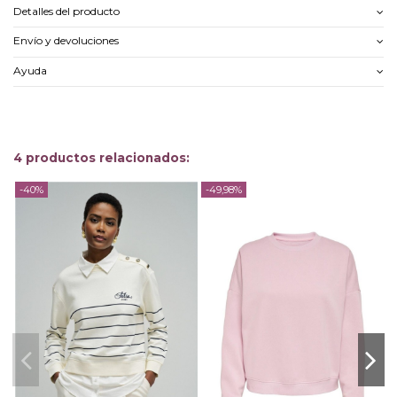
Detalles del producto
Envío y devoluciones
Ayuda
4 productos relacionados:
-40%
-49,98%
-