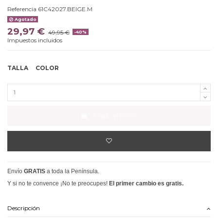
Referencia
61C42027.BEIGE.M
Agotado
29,97 €
49,95 €
-40%
Impuestos incluidos
TALLA
COLOR
Añadir al carrito
Envío
GRATIS
a toda la Península.
Y si no te convence ¡No te preocupes!
El primer cambio es gratis.
Descripción