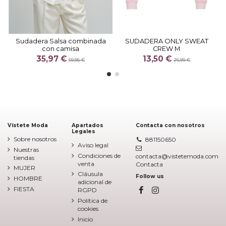
Sudadera Salsa combinada
SUDADERA ONLY SWEAT
con camisa
CREW M
35,97 €
13,50 €
59,95 €
26,99 €
Vístete Moda
Apartados
Contacta con nosotros
Legales
Sobre nosotros
881150650
Aviso legal
Nuestras
Condiciones de
contacta@vistetemoda.com
tiendas
venta
Contacta
MUJER
Cláusula
Follow us
HOMBRE
adicional de
FIESTA
RGPD
Política de
cookies
Inicio