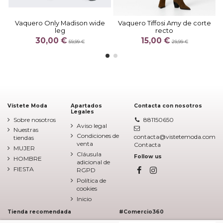
Vaquero Only Madison wide
Vaquero Tiffosi Amy de corte
leg
recto
30,00 €
15,00 €
59,99 €
29,99 €
Vístete Moda
Apartados
Contacta con nosotros
Legales
Sobre nosotros
881150650
Aviso legal
Nuestras
Condiciones de
contacta@vistetemoda.com
tiendas
venta
Contacta
MUJER
Cláusula
Follow us
HOMBRE
adicional de
FIESTA
RGPD
Política de
cookies
Inicio
Tienda recomendada
#Comercio360