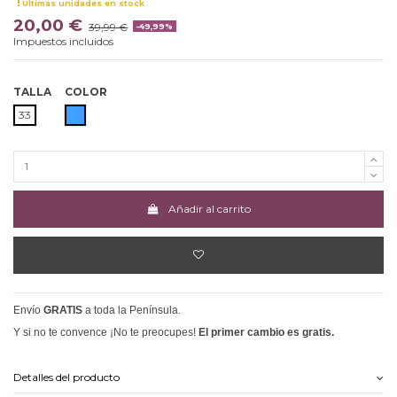
Últimas unidades en stock
20,00 €
39,99 €
-49,99%
Impuestos incluidos
TALLA
COLOR
AZUL
33
Añadir al carrito
Envío
GRATIS
a toda la Península.
Y si no te convence ¡No te preocupes!
El primer cambio es gratis.
Detalles del producto