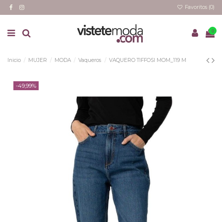
Favoritos (
0
)
0
Inicio
MUJER
MODA
Vaqueros
VAQUERO TIFFOSI MOM_119 M
-49,99%