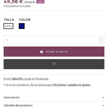
49,98 €
99,95 €
-50%
Impuestos incluidos
TALLA
COLOR
AZUL OSCURO
2732
Añadir al carrito
Envío
GRATIS
a toda la Península.
Y si no te convence ¡No te preocupes!
El primer cambio es gratis.
Descripción
Detalles del producto