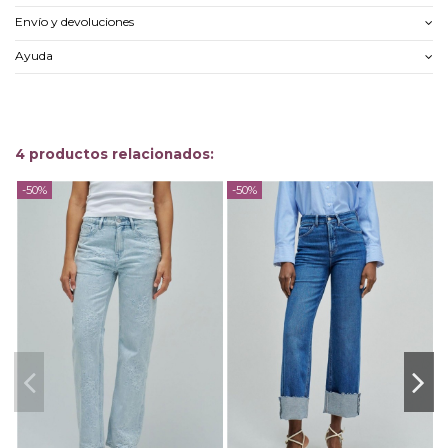
Envío y devoluciones
Ayuda
4 productos relacionados:
-50%
-50%
-