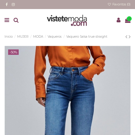
Favoritos (
0
)
0
Inicio
MUJER
MODA
Vaqueros
Vaquero Salsa true straight
-50%