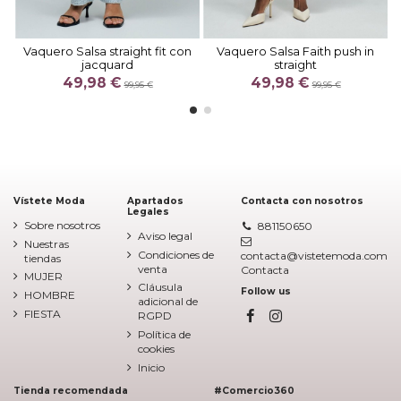
Vaquero Salsa straight fit con
Vaquero Salsa Faith push in
jacquard
straight
49,98 €
49,98 €
99,95 €
99,95 €
Vístete Moda
Apartados
Contacta con nosotros
Legales
Sobre nosotros
881150650
Aviso legal
Nuestras
Condiciones de
contacta@vistetemoda.com
tiendas
venta
Contacta
MUJER
Cláusula
Follow us
HOMBRE
adicional de
FIESTA
RGPD
Política de
cookies
Inicio
Tienda recomendada
#Comercio360