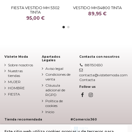
FIESTA VESTIDO MH 5302
VESTIDO MH34800 TINTA
TINTA
89,95 €
95,00 €
Vístete Moda
Apartados
Contacta con nosotros
Legales
Sobre nosotros
881150650
Aviso legal
Nuestras
Condiciones de
contacta@vistetemoda.com
tiendas
venta
Contacta
MUJER
Cláusula
Follow us
HOMBRE
adicional de
FIESTA
RGPD
Política de
cookies
Inicio
Tienda recomendada
#Comercio360
Este sitio web utiliza cookies propias y de terceros para