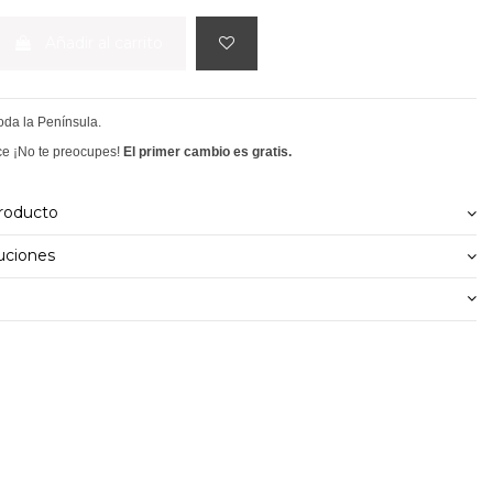
Añadir al carrito
toda la Península.
ce ¡No te preocupes!
El primer cambio es gratis.
producto
uciones