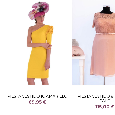
TALLA
38
TALLA
FIESTA VESTIDO IC AMARILLO
FIESTA VESTIDO 8
PALO
COLOR
COLOR
69,95 €
115,00 €
AMARILLO

Fuera de 