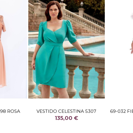
TALLA
58
198 ROSA
VESTIDO CELESTINA 5307
69-032 F
COLOR
135,00 €
FUCSIA

stock