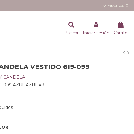
Favoritos (
0
)
Buscar
Iniciar sesión
Carrito
ANDELA VESTIDO 619-099
 Y CANDELA
9-099 AZUL.AZUL.48
luidos
LOR