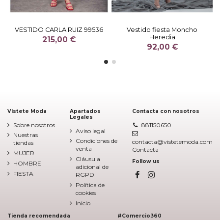
VESTIDO CARLA RUIZ 99536
Vestido fiesta Moncho
Heredia
215,00 €
92,00 €
Vístete Moda
Apartados
Contacta con nosotros
Legales
Sobre nosotros
881150650
Aviso legal
Nuestras
Condiciones de
contacta@vistetemoda.com
tiendas
venta
Contacta
MUJER
Cláusula
Follow us
HOMBRE
adicional de
FIESTA
RGPD
Política de
cookies
Inicio
Tienda recomendada
#Comercio360