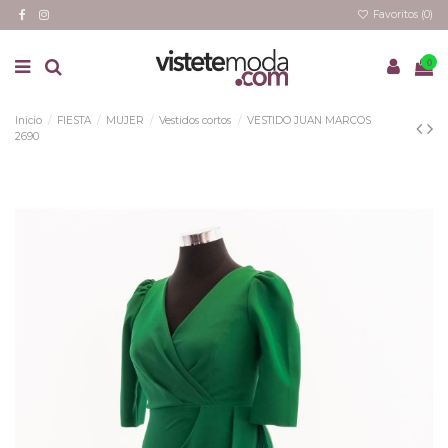
Favoritos (
0
)
0
Inicio
FIESTA
MUJER
Vestidos cortos
VESTIDO JUAN MARCOS
2690